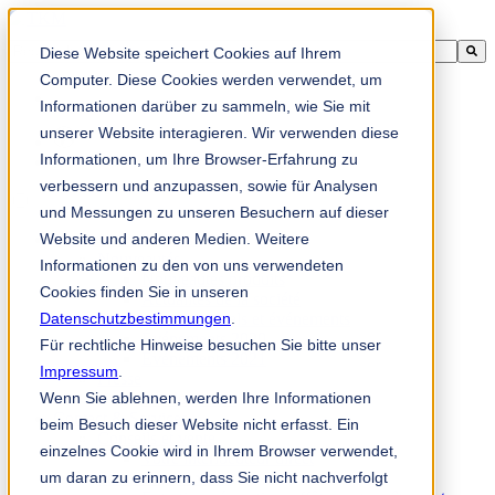
Il s'agit d'un champ de recherche auquel est associée une fonctionnali
Diese Website speichert Cookies auf Ihrem
Il n'y a aucune suggestion car le champ de recherche est vide
Computer. Diese Cookies werden verwendet, um
Informationen darüber zu sammeln, wie Sie mit
unserer Website interagieren. Wir verwenden diese
Informationen, um Ihre Browser-Erfahrung zu
fr
verbessern und anzupassen, sowie für Analysen
und Messungen zu unseren Besuchern auf dieser
Website und anderen Medien. Weitere
Nouveautés & presse
Nouveautés
Informationen zu den von uns verwendeten
Nouveautés produits
Cookies finden Sie in unseren
Actualités de la société
Datenschutzbestimmungen
Salons professionnels et événements
.
Événements 2020
Für rechtliche Hinweise besuchen Sie bitte unser
Événements 2021
Impressum
.
Presse
Wenn Sie ablehnen, werden Ihre Informationen
Interlocuteurs
Contact & Services
beim Besuch dieser Website nicht erfasst. Ein
Conseils et vente
einzelnes Cookie wird in Ihrem Browser verwendet,
Votre interlocuteur direct
um daran zu erinnern, dass Sie nicht nachverfolgt
Service après-vente