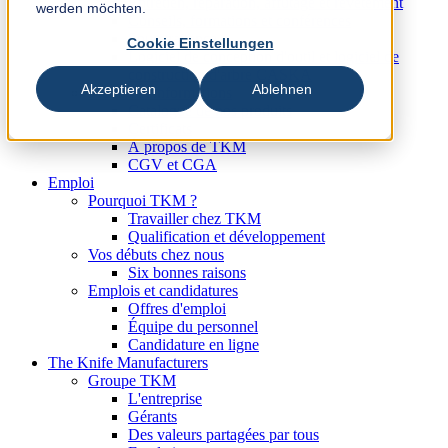
Entretien, réparation, affûtage et revêtement
werden möchten.
Conseils, formations et conférences
Sous-traitance
Cookie Einstellungen
Logiciel de conception d'outil et logiciel de
construction d'arbre CASKA
Akzeptieren
Ablehnen
Médias et informations
Catalogue de nos produits
Certificats
Á propos de TKM
CGV et CGA
Emploi
Pourquoi TKM ?
Travailler chez TKM
Qualification et développement
Vos débuts chez nous
Six bonnes raisons
Emplois et candidatures
Offres d'emploi
Équipe du personnel
Candidature en ligne
The Knife Manufacturers
Groupe TKM
L'entreprise
Gérants
Des valeurs partagées par tous