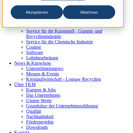
Service für die Papierindustrie
New Wave Schleiftechnik
Akzeptieren
Ablehnen
Service für die Druck- & Verpackungsindustrie
Service für die Holzindustrie
Service für die Metallindustrie
Service für die Kunststoff-, Gummi- und
Recyclingindustrie
Service für die Chemische Industrie
Coating
Software
Lohnbearbeitung
News & Knowhow
Unternehmensnews
Messen & Events
Kreislaufwirtschaft - Logsaw Recycling
Über TKM
Karriere & Jobs
Das Unternehmen
Unsere Werte
Grundsätze der Unternehmensführung
Qualität
Nachhaltigkeit
Förderprojekte
Downloads
Kontakt