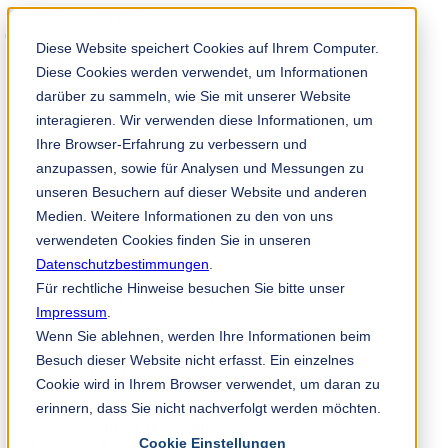
Solution Finder
Diese Website speichert Cookies auf Ihrem Computer.
Diese Cookies werden verwendet, um Informationen
darüber zu sammeln, wie Sie mit unserer Website
interagieren. Wir verwenden diese Informationen, um
Ihre Browser-Erfahrung zu verbessern und
anzupassen, sowie für Analysen und Messungen zu
Mitarbeiterportal
unseren Besuchern auf dieser Website und anderen
de
Medien. Weitere Informationen zu den von uns
verwendeten Cookies finden Sie in unseren
Industrien & Produkte
Datenschutzbestimmungen
Papierindustrie
.
Non-Woven
Für rechtliche Hinweise besuchen Sie bitte unser
Druck- und Verpackungsindustrie
Impressum
.
Holzindustrie
Wenn Sie ablehnen, werden Ihre Informationen beim
Metallindustrie
Kunststoff-, Gummi-, Recyclingindustrie
Besuch dieser Website nicht erfasst. Ein einzelnes
Maschinenelemente
Cookie wird in Ihrem Browser verwendet, um daran zu
Nahrungsmittelindustrie
erinnern, dass Sie nicht nachverfolgt werden möchten.
Chemische Industrie
Sonstige Industrien
Cookie Einstellungen
Service & Beratung