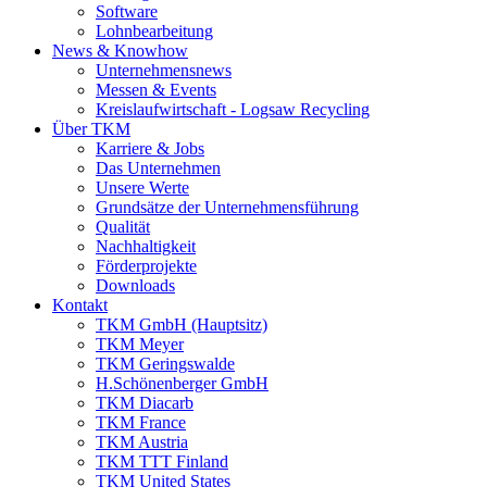
Software
Lohnbearbeitung
News & Knowhow
Unternehmensnews
Messen & Events
Kreislaufwirtschaft - Logsaw Recycling
Über TKM
Karriere & Jobs
Das Unternehmen
Unsere Werte
Grundsätze der Unternehmensführung
Qualität
Nachhaltigkeit
Förderprojekte
Downloads
Kontakt
TKM GmbH (Hauptsitz)
TKM Meyer
TKM Geringswalde
H.Schönenberger GmbH
TKM Diacarb
TKM France
TKM Austria
TKM TTT Finland
TKM United States