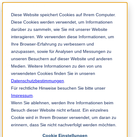
Solution Finder
Diese Website speichert Cookies auf Ihrem Computer.
Diese Cookies werden verwendet, um Informationen
darüber zu sammeln, wie Sie mit unserer Website
interagieren. Wir verwenden diese Informationen, um
Ihre Browser-Erfahrung zu verbessern und
anzupassen, sowie für Analysen und Messungen zu
Mitarbeiterportal
unseren Besuchern auf dieser Website und anderen
de
Medien. Weitere Informationen zu den von uns
verwendeten Cookies finden Sie in unseren
Datenschutzbestimmungen
.
+49 2191 969 255
Für rechtliche Hinweise besuchen Sie bitte unser
Impressum
.
Wenn Sie ablehnen, werden Ihre Informationen beim
TKM GmbH
Besuch dieser Website nicht erfasst. Ein einzelnes
Vertrieb Metallindustrie
Cookie wird in Ihrem Browser verwendet, um daran zu
In der Fleute 18
erinnern, dass Sie nicht nachverfolgt werden möchten.
42897 Remscheid
metal@tkmgroup.com
Cookie Einstellungen