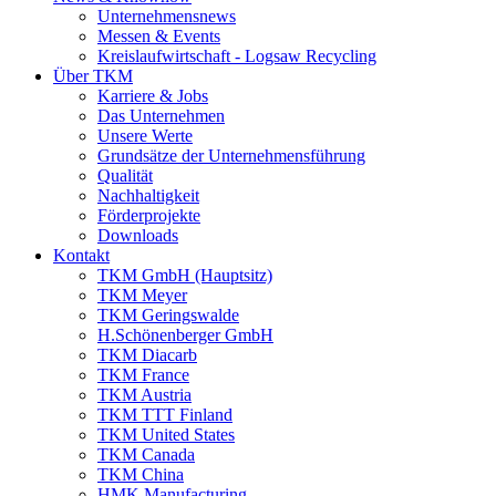
Unternehmensnews
Messen & Events
Kreislaufwirtschaft - Logsaw Recycling
Über TKM
Karriere & Jobs
Das Unternehmen
Unsere Werte
Grundsätze der Unternehmensführung
Qualität
Nachhaltigkeit
Förderprojekte
Downloads
Kontakt
TKM GmbH (Hauptsitz)
TKM Meyer
TKM Geringswalde
H.Schönenberger GmbH
TKM Diacarb
TKM France
TKM Austria
TKM TTT Finland
TKM United States
TKM Canada
TKM China
HMK Manufacturing