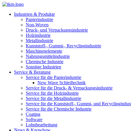
Industrien & Produkte
Papierindustrie
Non-Woven
Druck- und Verpackungsindustrie
Holzindustrie
Metallindustrie
Kunststoff-, Gummi-, Recyclingindustrie
Maschinenelemente
Nahrungsmittelindustrie
Chemische Industrie
Sonstige Industrien
Service & Beratung
Service für die Papierindustrie
New Wave Schleiftechnik
Service für die Druck- & Verpackungsindustrie
Service für die Holzindustrie
Service für die Metallindustrie
Service für die Kunststoff-, Gummi- und Recyclingindust
Service für die Chemische Industrie
Coating
Software
Lohnbearbeitung
News & Knowhow