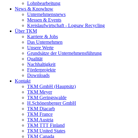
Lohnbearbeitung
News & Knowhow
Unternehmensnews
Messen & Events
Kreislaufwirtschaft - Logsaw Recycling
Über TKM
Karriere & Jobs
Das Unternehmen
Unsere Werte
Grundsätze der Unternehmensführung
Qualität
Nachhaltigkeit
Förderprojekte
Downloads
Kontakt
TKM GmbH (Hauptsitz)
TKM Meyer
TKM Geringswalde
H.Schönenberger GmbH
TKM Diacarb
TKM France
TKM Austria
TKM TTT Finland
TKM United States
TKM Canada