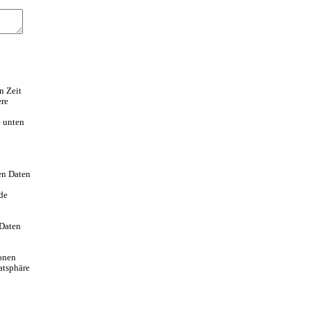
n Zeit
ere
e unten
en Daten
nde
 Daten
ionen
atsphäre