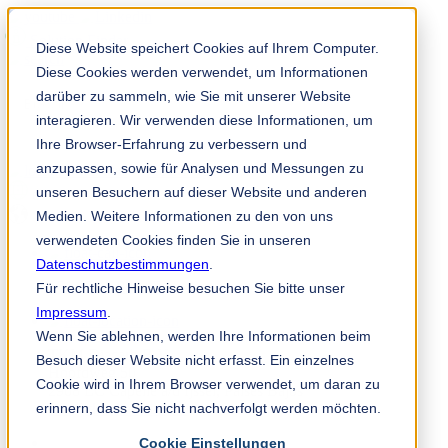
Solution Finder
Diese Website speichert Cookies auf Ihrem Computer.
Diese Cookies werden verwendet, um Informationen
darüber zu sammeln, wie Sie mit unserer Website
interagieren. Wir verwenden diese Informationen, um
Ihre Browser-Erfahrung zu verbessern und
anzupassen, sowie für Analysen und Messungen zu
TKM App
unseren Besuchern auf dieser Website und anderen
es
Medien. Weitere Informationen zu den von uns
verwendeten Cookies finden Sie in unseren
Datenschutzbestimmungen
.
+31 10 45 999 45
Für rechtliche Hinweise besuchen Sie bitte unser
Impressum
.
Wenn Sie ablehnen, werden Ihre Informationen beim
TKM Diacarb B.V.
Besuch dieser Website nicht erfasst. Ein einzelnes
Hoofdweg 50
Cookie wird in Ihrem Browser verwendet, um daran zu
2908 LC Capelle a/d Ijssel, Países Bajos
erinnern, dass Sie nicht nachverfolgt werden möchten.
info@tkmdiacarb.com
Cookie Einstellungen