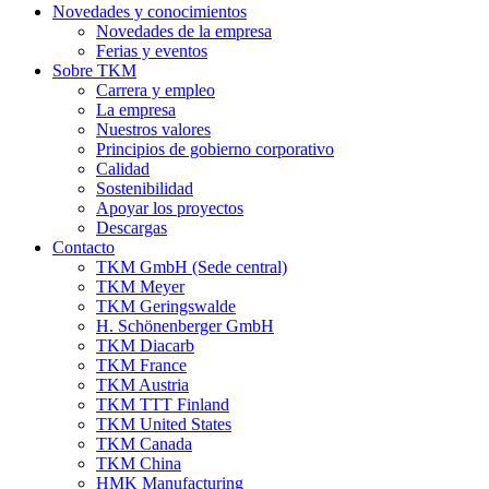
Novedades y conocimientos
Novedades de la empresa
Ferias y eventos
Sobre TKM
Carrera y empleo
La empresa
Nuestros valores
Principios de gobierno corporativo
Calidad
Sostenibilidad
Apoyar los proyectos
Descargas
Contacto
TKM GmbH (Sede central)
TKM Meyer
TKM Geringswalde
H. Schönenberger GmbH
TKM Diacarb
TKM France
TKM Austria
TKM TTT Finland
TKM United States
TKM Canada
TKM China
HMK Manufacturing