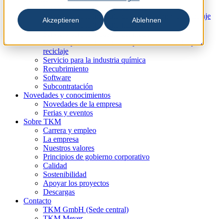
Servicio para la industria papelera
Servicio para la industria de la impresión y el embalaje
Akzeptieren
Ablehnen
Servicio para la industria maderera
Servicio para la industria del metal
Servicio para la industria del plástico, el caucho y el
reciclaje
Servicio para la industria química
Recubrimiento
Software
Subcontratación
Novedades y conocimientos
Novedades de la empresa
Ferias y eventos
Sobre TKM
Carrera y empleo
La empresa
Nuestros valores
Principios de gobierno corporativo
Calidad
Sostenibilidad
Apoyar los proyectos
Descargas
Contacto
TKM GmbH (Sede central)
TKM Meyer