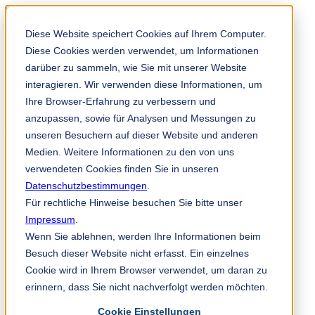
Solution Finder
Diese Website speichert Cookies auf Ihrem Computer.
Diese Cookies werden verwendet, um Informationen
darüber zu sammeln, wie Sie mit unserer Website
interagieren. Wir verwenden diese Informationen, um
Ihre Browser-Erfahrung zu verbessern und
anzupassen, sowie für Analysen und Messungen zu
TKM App
unseren Besuchern auf dieser Website und anderen
es
Medien. Weitere Informationen zu den von uns
verwendeten Cookies finden Sie in unseren
Industrias y productos
Datenschutzbestimmungen
Industria papelera
.
No tejido
Für rechtliche Hinweise besuchen Sie bitte unser
Industria impresión y embalaje
Impressum
.
Industria madera
Wenn Sie ablehnen, werden Ihre Informationen beim
Industria metal
Industria del plástico, caucho y reciclaje
Besuch dieser Website nicht erfasst. Ein einzelnes
Elementos de máquina
Cookie wird in Ihrem Browser verwendet, um daran zu
Industria alimentaria
erinnern, dass Sie nicht nachverfolgt werden möchten.
Industria química
Otros sectores
Cookie Einstellungen
Servicio y asesoramiento