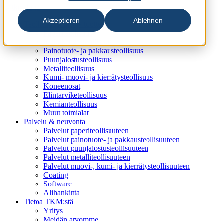
Akzeptieren
Ablehnen
Teollisuudenalat ja tuotteet
Paperiteollisuus
Kuitukangasteollisuus
Painotuote- ja pakkausteollisuus
Puunjalostusteollisuus
Metalliteollisuus
Kumi- muovi- ja kierrätysteollisuus
Koneenosat
Elintarviketeollisuus
Kemianteollisuus
Muut toimialat
Palvelu & neuvonta
Palvelut paperiteollisuuteen
Palvelut painotuote- ja pakkausteollisuuteen
Palvelut puunjalostusteollisuuteen
Palvelut metalliteollisuuteen
Palvelut muovi-, kumi- ja kierrätysteollisuuteen
Coating
Software
Alihankinta
Tietoa TKM:stä
Yritys
Meidän arvomme