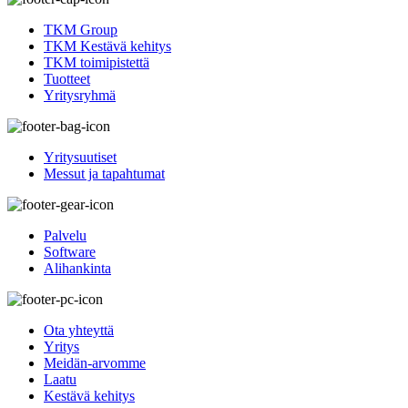
TKM Group
TKM Kestävä kehitys
TKM toimipistettä
Tuotteet
Yritysryhmä
Yritysuutiset
Messut ja tapahtumat
Palvelu
Software
Alihankinta
Ota yhteyttä
Yritys
Meidän-arvomme
Laatu
Kestävä kehitys