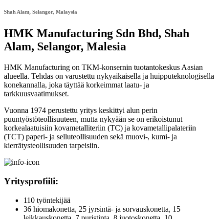
Shah Alam, Selangor, Malaysia
HMK Manufacturing Sdn Bhd, Shah
Alam, Selangor, Malesia
HMK Manufacturing on TKM-konsernin tuotantokeskus Aasian
alueella. Tehdas on varustettu nykyaikaisella ja huipputeknologisella
konekannalla, joka täyttää korkeimmat laatu- ja
tarkkuusvaatimukset.
Vuonna 1974 perustettu yritys keskittyi alun perin
puuntyöstöteollisuuteen, mutta nykyään se on erikoistunut
korkealaatuisiin kovametalliteriin (TC) ja kovametallipalateriin
(TCT) paperi- ja selluteollisuuden sekä muovi-, kumi- ja
kierrätysteollisuuden tarpeisiin.
Yritysprofiili:
110 työntekijää
36 hiomakonetta, 25 jyrsintä- ja sorvauskonetta, 15
leikkauskonetta, 7 puristinta, 8 juotoskonetta, 10