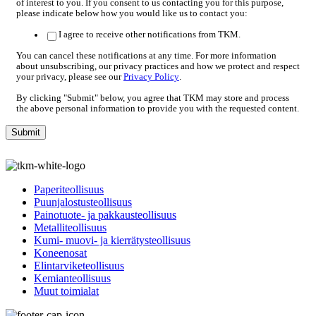
of interest to you. If you consent to us contacting you for this purpose,
please indicate below how you would like us to contact you:
I agree to receive other notifications from TKM.
You can cancel these notifications at any time. For more information
about unsubscribing, our privacy practices and how we protect and respect
your privacy, please see our
Privacy Policy
.
By clicking "Submit" below, you agree that TKM may store and process
the above personal information to provide you with the requested content.
Paperiteollisuus
Puunjalostusteollisuus
Painotuote- ja pakkausteollisuus
Metalliteollisuus
Kumi- muovi- ja kierrätysteollisuus
Koneenosat
Elintarviketeollisuus
Kemianteollisuus
Muut toimialat