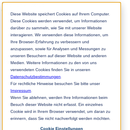
Diese Website speichert Cookies auf Ihrem Computer.
Diese Cookies werden verwendet, um Informationen
darüber zu sammeln, wie Sie mit unserer Website
interagieren. Wir verwenden diese Informationen, um
Ihre Browser-Erfahrung zu verbessern und
anzupassen, sowie für Analysen und Messungen zu
TKM App
unseren Besuchern auf dieser Website und anderen
fi
Medien. Weitere Informationen zu den von uns
verwendeten Cookies finden Sie in unseren
Datenschutzbestimmungen
.
+60 (3) 7875 - 7669
Für rechtliche Hinweise besuchen Sie bitte unser
etan@tkmsg.com
Impressum
.
Wenn Sie ablehnen, werden Ihre Informationen beim
TKM Blades Malaysia SDN. BHD
Besuch dieser Website nicht erfasst. Ein einzelnes
Unit H01-1 (Ground Floor)
Cookie wird in Ihrem Browser verwendet, um daran zu
Plaza Kelana Jaya, Jalan SS7/13A
erinnern, dass Sie nicht nachverfolgt werden möchten.
47301 Petaling Jaya Petaling Jaya, Selangor, Malaysia
Cookie Einstellungen