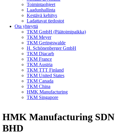
Toimintaohjeet
Laadunhallinta
Kestävä kehitys
Ladattavat tiedostot
Ota yhteyttä
TKM GmbH (Päätoimipaikka)
TKM Meyer
TKM Geringswalde
H. Schönenberger GmbH
TKM Diacarb
TKM France
TKM Austria
TKM TTT Finland
TKM United States
TKM Canada
TKM China
HMK Manufacturing
TKM Singapore
HMK Manufacturing SDN
BHD