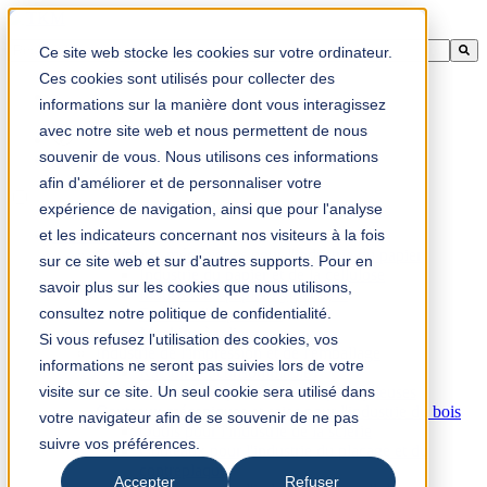
Il s'agit d'un champ de recherche avec une fonction de suggestion aut
Ce site web stocke les cookies sur votre ordinateur.
Aucune suggestion, car le champ de recherche est vide.
Ces cookies sont utilisés pour collecter des
informations sur la manière dont vous interagissez
avec notre site web et nous permettent de nous
souvenir de vous. Nous utilisons ces informations
fr-ca
afin d'améliorer et de personnaliser votre
expérience de navigation, ainsi que pour l'analyse
et les indicateurs concernant nos visiteurs à la fois
Produits
Couteaux mécaniques pour l'industrie du papier
sur ce site web et sur d'autres supports. Pour en
Industrie du papier et de la cellulose
savoir plus sur les cookies que nous utilisons,
Industrie du papier hygiénique
consultez notre politique de confidentialité.
Finition d'impression
Machine à relier
Si vous refusez l'utilisation des cookies, vos
Industrie de l'impression et de l'emballage
informations ne seront pas suivies lors de votre
Racloirs et consommables
visite sur ce site. Un seul cookie sera utilisé dans
Couteaux et pièces d'usure pour plieuses
Couteaux mécaniques et scies pour l'industrie du bois
votre navigateur afin de se souvenir de ne pas
Outils pour l'industrie de la scierie
suivre vos préférences.
Couteaux pour l'industrie du placage et du
contreplaqué
Accepter
Refuser