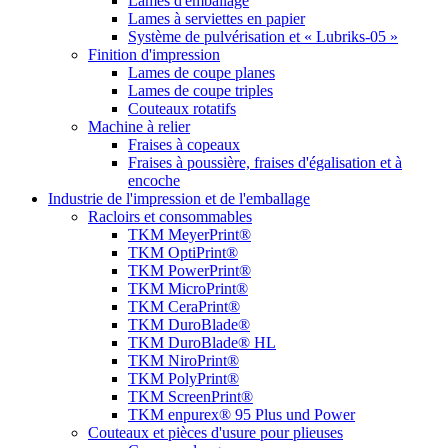
Lames d'emballage
Lames à serviettes en papier
Système de pulvérisation et « Lubriks-05 »
Finition d'impression
Lames de coupe planes
Lames de coupe triples
Couteaux rotatifs
Machine à relier
Fraises à copeaux
Fraises à poussière, fraises d'égalisation et à
encoche
Industrie de l'impression et de l'emballage
Racloirs et consommables
TKM MeyerPrint®
TKM OptiPrint®
TKM PowerPrint®
TKM MicroPrint®
TKM CeraPrint®
TKM DuroBlade®
TKM DuroBlade® HL
TKM NiroPrint®
TKM PolyPrint®
TKM ScreenPrint®
TKM enpurex® 95 Plus und Power
Couteaux et pièces d'usure pour plieuses