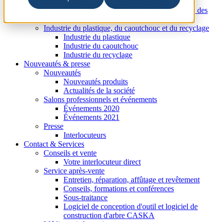
Couteaux pour l'industrie de la cellulose
Couteaux et pièces d'usure pour l'industrie des
panneaux
Industrie du plastique, du caoutchouc et du recyclage
Industrie du plastique
Industrie du caoutchouc
Industrie du recyclage
Nouveautés & presse
Nouveautés
Nouveautés produits
Actualités de la société
Salons professionnels et événements
Événements 2020
Événements 2021
Presse
Interlocuteurs
Contact & Services
Conseils et vente
Votre interlocuteur direct
Service après-vente
Entretien, réparation, affûtage et revêtement
Conseils, formations et conférences
Sous-traitance
Logiciel de conception d'outil et logiciel de
construction d'arbre CASKA