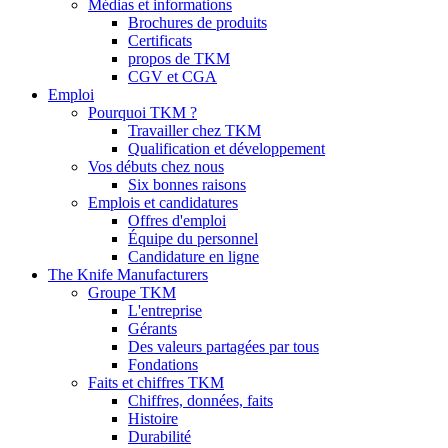
Médias et informations
Brochures de produits
Certificats
propos de TKM
CGV et CGA
Emploi
Pourquoi TKM ?
Travailler chez TKM
Qualification et développement
Vos débuts chez nous
Six bonnes raisons
Emplois et candidatures
Offres d'emploi
Équipe du personnel
Candidature en ligne
The Knife Manufacturers
Groupe TKM
L'entreprise
Gérants
Des valeurs partagées par tous
Fondations
Faits et chiffres TKM
Chiffres, données, faits
Histoire
Durabilité