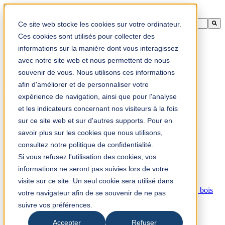
Il s'agit d'un champ de recherche avec une fonction de suggestion aut
Ce site web stocke les cookies sur votre ordinateur.
Aucune suggestion, car le champ de recherche est vide.
Ces cookies sont utilisés pour collecter des
informations sur la manière dont vous interagissez
avec notre site web et nous permettent de nous
souvenir de vous. Nous utilisons ces informations
fr-ca
afin d'améliorer et de personnaliser votre
expérience de navigation, ainsi que pour l'analyse
et les indicateurs concernant nos visiteurs à la fois
Produits
Couteaux mécaniques pour l'industrie du papier
sur ce site web et sur d'autres supports. Pour en
Industrie du papier et de la cellulose
savoir plus sur les cookies que nous utilisons,
Industrie du papier hygiénique
consultez notre politique de confidentialité.
Finition d'impression
Machine à relier
Si vous refusez l'utilisation des cookies, vos
Industrie de l'impression et de l'emballage
informations ne seront pas suivies lors de votre
Racloirs et consommables
visite sur ce site. Un seul cookie sera utilisé dans
Couteaux et pièces d'usure pour plieuses
Couteaux mécaniques et scies pour l'industrie du bois
votre navigateur afin de se souvenir de ne pas
Outils pour l'industrie de la scierie
suivre vos préférences.
Couteaux pour l'industrie du placage et du
contreplaqué
Accepter
Refuser