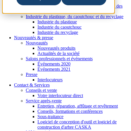
Couteaux pour l'industrie de la cellulose
Couteaux et pièces d'usure pour l'industrie des
panneaux
Industrie du plastique, du caoutchouc et du recyclage
Industrie du plastique
Industrie du caoutchouc
Industrie du recyclage
Nouveautés & presse
Nouveautés
Nouveautés produits
Actualités de la société
Salons professionnels et événements
Événements 2020
Événements 2021
Presse
Interlocuteurs
Contact & Services
Conseils et vente
Votre interlocuteur direct
Service après-vente
Entretien, réparation, affûtage et revêtement
Conseils, formations et conférences
Sous-traitance
Logiciel de conception d'outil et logiciel de
construction d'arbre CASKA