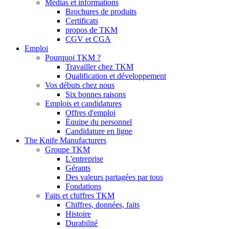
Médias et informations
Brochures de produits
Certificats
propos de TKM
CGV et CGA
Emploi
Pourquoi TKM ?
Travailler chez TKM
Qualification et développement
Vos débuts chez nous
Six bonnes raisons
Emplois et candidatures
Offres d'emploi
Équipe du personnel
Candidature en ligne
The Knife Manufacturers
Groupe TKM
L'entreprise
Gérants
Des valeurs partagées par tous
Fondations
Faits et chiffres TKM
Chiffres, données, faits
Histoire
Durabilité