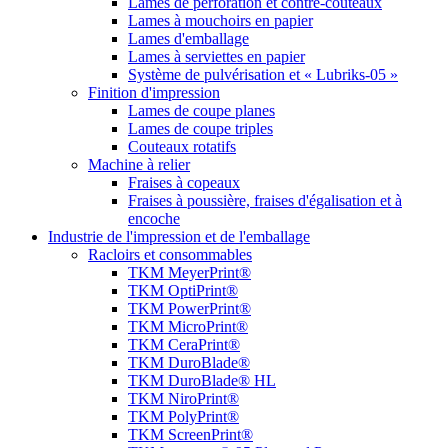
Lames de perforation et contre-couteaux
Lames à mouchoirs en papier
Lames d'emballage
Lames à serviettes en papier
Système de pulvérisation et « Lubriks-05 »
Finition d'impression
Lames de coupe planes
Lames de coupe triples
Couteaux rotatifs
Machine à relier
Fraises à copeaux
Fraises à poussière, fraises d'égalisation et à
encoche
Industrie de l'impression et de l'emballage
Racloirs et consommables
TKM MeyerPrint®
TKM OptiPrint®
TKM PowerPrint®
TKM MicroPrint®
TKM CeraPrint®
TKM DuroBlade®
TKM DuroBlade® HL
TKM NiroPrint®
TKM PolyPrint®
TKM ScreenPrint®