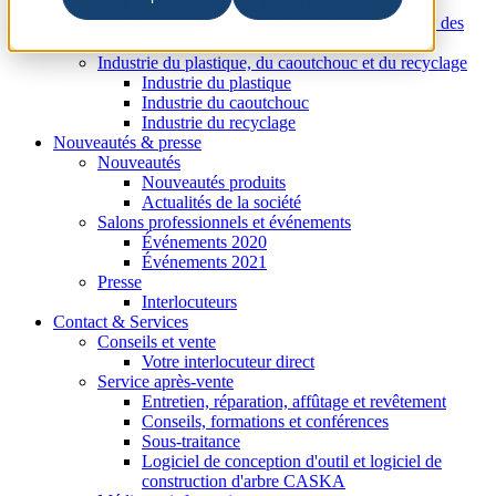
Couteaux pour l'industrie de la cellulose
Couteaux et pièces d'usure pour l'industrie des
panneaux
Industrie du plastique, du caoutchouc et du recyclage
Industrie du plastique
Industrie du caoutchouc
Industrie du recyclage
Nouveautés & presse
Nouveautés
Nouveautés produits
Actualités de la société
Salons professionnels et événements
Événements 2020
Événements 2021
Presse
Interlocuteurs
Contact & Services
Conseils et vente
Votre interlocuteur direct
Service après-vente
Entretien, réparation, affûtage et revêtement
Conseils, formations et conférences
Sous-traitance
Logiciel de conception d'outil et logiciel de
construction d'arbre CASKA