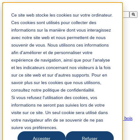
Il s'agit d'un champ de recherche avec une fonction de suggestion aut
Ce site web stocke les cookies sur votre ordinateur.
Aucune suggestion, car le champ de recherche est vide.
Ces cookies sont utilisés pour collecter des
informations sur la manière dont vous interagissez
avec notre site web et nous permettent de nous
souvenir de vous. Nous utilisons ces informations
fr-ca
afin d'améliorer et de personnaliser votre
expérience de navigation, ainsi que pour l'analyse
et les indicateurs concernant nos visiteurs à la fois
Produits
Couteaux mécaniques pour l'industrie du papier
sur ce site web et sur d'autres supports. Pour en
Industrie du papier et de la cellulose
savoir plus sur les cookies que nous utilisons,
Industrie du papier hygiénique
consultez notre politique de confidentialité.
Finition d'impression
Machine à relier
Si vous refusez l'utilisation des cookies, vos
Industrie de l'impression et de l'emballage
informations ne seront pas suivies lors de votre
Racloirs et consommables
visite sur ce site. Un seul cookie sera utilisé dans
Couteaux et pièces d'usure pour plieuses
Couteaux mécaniques et scies pour l'industrie du bois
votre navigateur afin de se souvenir de ne pas
Outils pour l'industrie de la scierie
suivre vos préférences.
Couteaux pour l'industrie du placage et du
contreplaqué
Accepter
Refuser