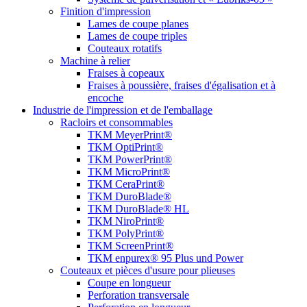
Finition d'impression
Lames de coupe planes
Lames de coupe triples
Couteaux rotatifs
Machine à relier
Fraises à copeaux
Fraises à poussière, fraises d'égalisation et à
encoche
Industrie de l'impression et de l'emballage
Racloirs et consommables
TKM MeyerPrint®
TKM OptiPrint®
TKM PowerPrint®
TKM MicroPrint®
TKM CeraPrint®
TKM DuroBlade®
TKM DuroBlade® HL
TKM NiroPrint®
TKM PolyPrint®
TKM ScreenPrint®
TKM enpurex® 95 Plus und Power
Couteaux et pièces d'usure pour plieuses
Coupe en longueur
Perforation transversale