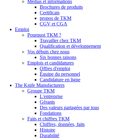
Médias et informations
Brochures de produits
Certificats
propos de TKM
CGV et CGA
Emploi
Pourquoi TKM ?
Travailler chez TKM
Qualification et développement
Vos débuts chez nous
Six bonnes raisons
Emplois et candidatures
Offres d'emploi
Équipe du personnel
Candidature en ligne
The Knife Manufacturers
Groupe TKM
L'entreprise
Gérants
Des valeurs partagées par tous
Fondations
Faits et chiffres TKM
Chiffres, données, faits
Histoire
Durabilité