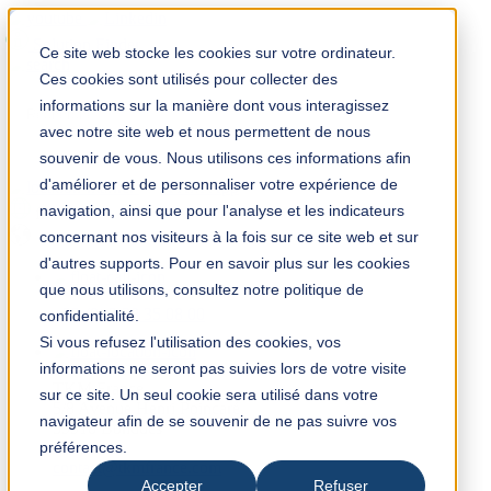
Solution Finder
Ce site web stocke les cookies sur votre ordinateur.
Ces cookies sont utilisés pour collecter des
informations sur la manière dont vous interagissez
avec notre site web et nous permettent de nous
souvenir de vous. Nous utilisons ces informations afin
d'améliorer et de personnaliser votre expérience de
TKM App
navigation, ainsi que pour l'analyse et les indicateurs
fr
concernant nos visiteurs à la fois sur ce site web et sur
d'autres supports. Pour en savoir plus sur les cookies
que nous utilisons, consultez notre politique de
+33 (0) 3 28 35 08 00
confidentialité.
Si vous refusez l'utilisation des cookies, vos
informations ne seront pas suivies lors de votre visite
TKM France
sur ce site. Un seul cookie sera utilisé dans votre
5/8 Avenue Henri Poincaré
navigateur afin de se souvenir de ne pas suivre vos
59910 Bondues
préférences.
France
contact@tkmfrance.com
Accepter
Refuser