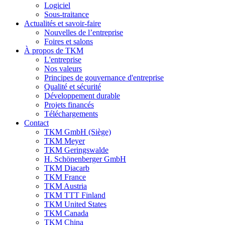
Logiciel
Sous-traitance
Actualités et savoir-faire
Nouvelles de l’entreprise
Foires et salons
À propos de TKM
L'entreprise
Nos valeurs
Principes de gouvernance d'entreprise
Qualité et sécurité
Développement durable
Projets financés
Téléchargements
Contact
TKM GmbH (Siège)
TKM Meyer
TKM Geringswalde
H. Schönenberger GmbH
TKM Diacarb
TKM France
TKM Austria
TKM TTT Finland
TKM United States
TKM Canada
TKM China