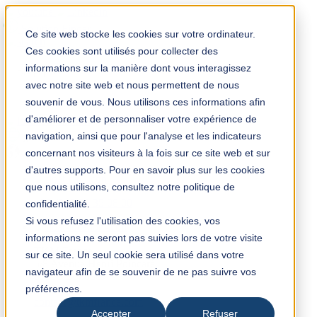
Solution Finder
Ce site web stocke les cookies sur votre ordinateur.
Ces cookies sont utilisés pour collecter des
informations sur la manière dont vous interagissez
avec notre site web et nous permettent de nous
souvenir de vous. Nous utilisons ces informations afin
d'améliorer et de personnaliser votre expérience de
TKM App
navigation, ainsi que pour l'analyse et les indicateurs
fr
concernant nos visiteurs à la fois sur ce site web et sur
d'autres supports. Pour en savoir plus sur les cookies
que nous utilisons, consultez notre politique de
+33 (0) 3 28 35 08 00
confidentialité.
Si vous refusez l'utilisation des cookies, vos
informations ne seront pas suivies lors de votre visite
TKM France
sur ce site. Un seul cookie sera utilisé dans votre
5/8 Avenue Henri Poincaré
navigateur afin de se souvenir de ne pas suivre vos
59910 Bondues
préférences.
France
contact@tkmfrance.com
Accepter
Refuser