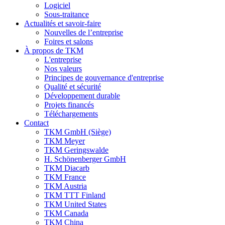
Logiciel
Sous-traitance
Actualités et savoir-faire
Nouvelles de l’entreprise
Foires et salons
À propos de TKM
L'entreprise
Nos valeurs
Principes de gouvernance d'entreprise
Qualité et sécurité
Développement durable
Projets financés
Téléchargements
Contact
TKM GmbH (Siège)
TKM Meyer
TKM Geringswalde
H. Schönenberger GmbH
TKM Diacarb
TKM France
TKM Austria
TKM TTT Finland
TKM United States
TKM Canada
TKM China