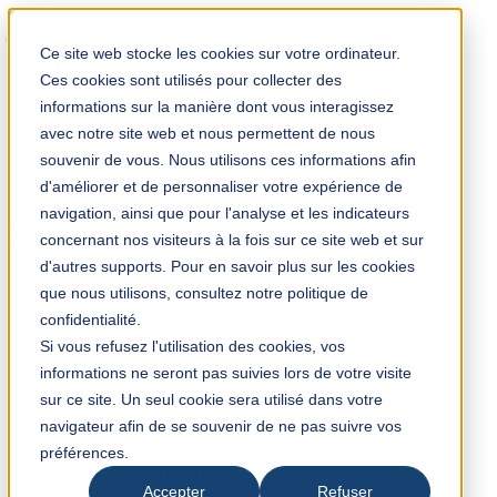
Solution Finder
Ce site web stocke les cookies sur votre ordinateur.
Ces cookies sont utilisés pour collecter des
informations sur la manière dont vous interagissez
avec notre site web et nous permettent de nous
souvenir de vous. Nous utilisons ces informations afin
d'améliorer et de personnaliser votre expérience de
TKM App
navigation, ainsi que pour l'analyse et les indicateurs
fr
concernant nos visiteurs à la fois sur ce site web et sur
d'autres supports. Pour en savoir plus sur les cookies
que nous utilisons, consultez notre politique de
+33 (0) 3 28 35 08 00
confidentialité.
Si vous refusez l'utilisation des cookies, vos
informations ne seront pas suivies lors de votre visite
TKM France
sur ce site. Un seul cookie sera utilisé dans votre
5/8 Avenue Henri Poincaré
navigateur afin de se souvenir de ne pas suivre vos
59910 Bondues
préférences.
France
contact@tkmfrance.com
Accepter
Refuser