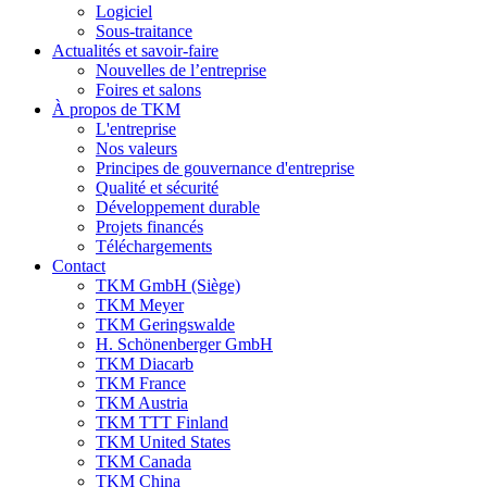
Logiciel
Sous-traitance
Actualités et savoir-faire
Nouvelles de l’entreprise
Foires et salons
À propos de TKM
L'entreprise
Nos valeurs
Principes de gouvernance d'entreprise
Qualité et sécurité
Développement durable
Projets financés
Téléchargements
Contact
TKM GmbH (Siège)
TKM Meyer
TKM Geringswalde
H. Schönenberger GmbH
TKM Diacarb
TKM France
TKM Austria
TKM TTT Finland
TKM United States
TKM Canada
TKM China