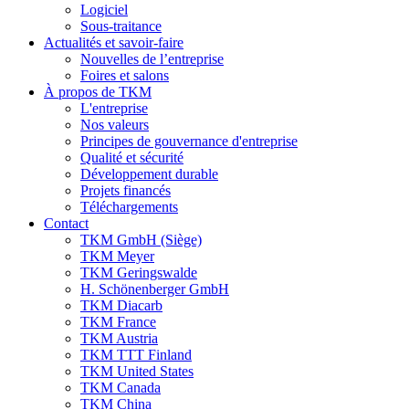
Logiciel
Sous-traitance
Actualités et savoir-faire
Nouvelles de l’entreprise
Foires et salons
À propos de TKM
L'entreprise
Nos valeurs
Principes de gouvernance d'entreprise
Qualité et sécurité
Développement durable
Projets financés
Téléchargements
Contact
TKM GmbH (Siège)
TKM Meyer
TKM Geringswalde
H. Schönenberger GmbH
TKM Diacarb
TKM France
TKM Austria
TKM TTT Finland
TKM United States
TKM Canada
TKM China