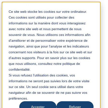
Solution Finder
Ce site web stocke les cookies sur votre ordinateur.
Ces cookies sont utilisés pour collecter des
informations sur la manière dont vous interagissez
avec notre site web et nous permettent de nous
souvenir de vous. Nous utilisons ces informations afin
d'améliorer et de personnaliser votre expérience de
TKM App
navigation, ainsi que pour l'analyse et les indicateurs
fr
concernant nos visiteurs à la fois sur ce site web et sur
d'autres supports. Pour en savoir plus sur les cookies
que nous utilisons, consultez notre politique de
+33 (0) 3 28 35 08 00
confidentialité.
Si vous refusez l'utilisation des cookies, vos
informations ne seront pas suivies lors de votre visite
TKM France
sur ce site. Un seul cookie sera utilisé dans votre
5/8 Avenue Henri Poincaré
navigateur afin de se souvenir de ne pas suivre vos
59910 Bondues
préférences.
France
contact@tkmfrance.com
Accepter
Refuser