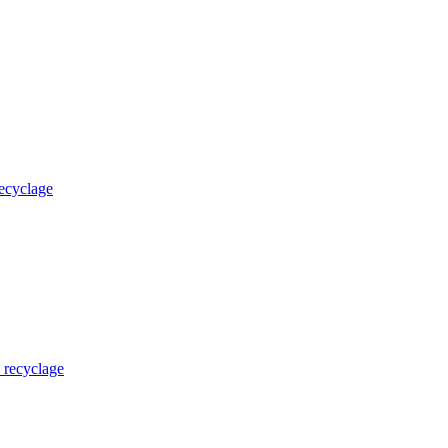
recyclage
u recyclage