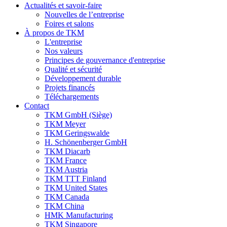
Actualités et savoir-faire
Nouvelles de l’entreprise
Foires et salons
À propos de TKM
L'entreprise
Nos valeurs
Principes de gouvernance d'entreprise
Qualité et sécurité
Développement durable
Projets financés
Téléchargements
Contact
TKM GmbH (Siège)
TKM Meyer
TKM Geringswalde
H. Schönenberger GmbH
TKM Diacarb
TKM France
TKM Austria
TKM TTT Finland
TKM United States
TKM Canada
TKM China
HMK Manufacturing
TKM Singapore