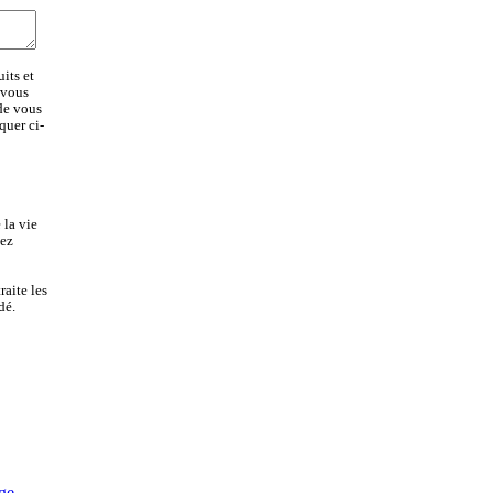
its et
 vous
 de vous
quer ci-
 la vie
lez
aite les
dé.
age