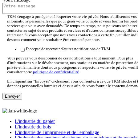
TKM s'engage à protéger et à respecter votre vie privée. Nous n'utiliserons vos
informations personnelles que pour gérer votre compte et vous fournir les produ
services que vous avez demandés. De temps en temps, nous pouvons souhaiter
contacter au sujet de nos produits et services et d'autres contenus susceptibles
intéresser. Si vous acceptez que nous vous contactions à cette fin, veuillez indi
dessous comment vous souhaitez être contacté par nous :
J'accepte de recevoir d'autres notifications de TKM.
Vous pouvez vous désabonner de ces notifications à tout moment. Pour plus
d'informations sur le désabonnement, nos pratiques en matière de protection de
privée et la manière dont nous protégeons et respectons votre vie privée, veuil
consulter notre
politique de confidentialité
.
En cliquant sur "Envoyer" ci-dessous, vous consentez à ce que TKM stocke et tr
données personnelles fournies ci-dessus afin de vous fournir le contenu deman
L'industrie du papier
L'industrie du bois
L'industrie de l'imprimerie et de l'emballage
L'industrie des matières plastiques, du caoutchouc et du recycl