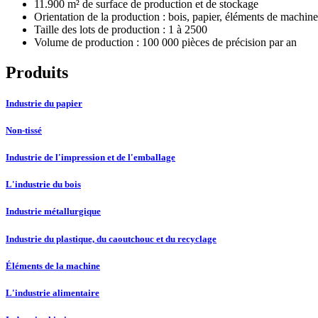
11.900 m² de surface de production et de stockage
Orientation de la production : bois, papier, éléments de machine
Taille des lots de production : 1 à 2500
Volume de production : 100 000 pièces de précision par an
Produits
Industrie du papier
Non-tissé
Industrie de l'impression et de l'emballage
L'industrie du bois
Industrie métallurgique
Industrie du plastique, du caoutchouc et du recyclage
Éléments de la machine
L'industrie alimentaire