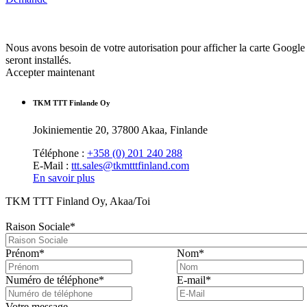
Nous avons besoin de votre autorisation pour afficher la carte Google
seront installés.
Accepter maintenant
TKM TTT Finlande Oy
Jokiniementie 20, 37800 Akaa, Finlande
Téléphone :
+358 (0) 201 240 288
E-Mail :
ttt.sales@tkmtttfinland.com
En savoir plus
TKM TTT Finland Oy, Akaa/Toi
Raison Sociale
*
Prénom
*
Nom
*
Numéro de téléphone
*
E-mail
*
Votre message