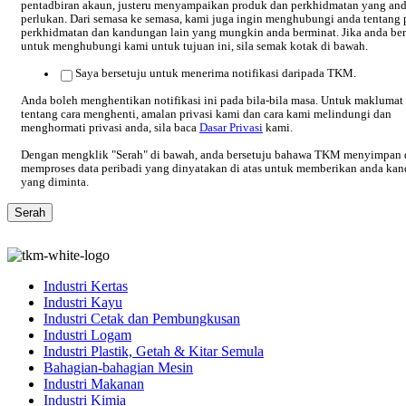
pentadbiran akaun, justeru menyampaikan produk dan perkhidmatan yang an
perlukan. Dari semasa ke semasa, kami juga ingin menghubungi anda tentang 
perkhidmatan dan kandungan lain yang mungkin anda berminat. Jika anda ber
untuk menghubungi kami untuk tujuan ini, sila semak kotak di bawah.
Saya bersetuju untuk menerima notifikasi daripada TKM.
Anda boleh menghentikan notifikasi ini pada bila-bila masa. Untuk maklumat 
tentang cara menghenti, amalan privasi kami dan cara kami melindungi dan
menghormati privasi anda, sila baca
Dasar Privasi
kami.
Dengan mengklik "Serah" di bawah, anda bersetuju bahawa TKM menyimpan 
memproses data peribadi yang dinyatakan di atas untuk memberikan anda ka
yang diminta.
Industri Kertas
Industri Kayu
Industri Cetak dan Pembungkusan
Industri Logam
Industri Plastik, Getah & Kitar Semula
Bahagian-bahagian Mesin
Industri Makanan
Industri Kimia