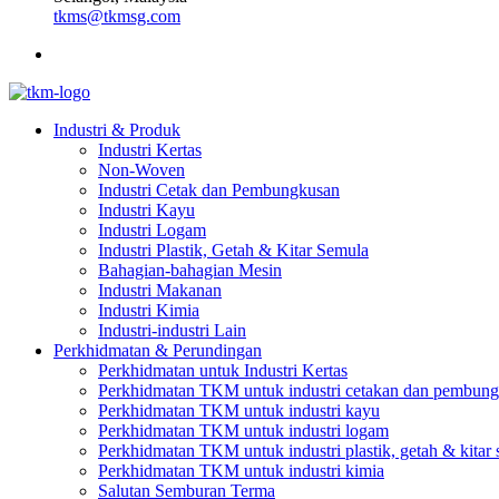
tkms@tkmsg.com
Industri & Produk
Industri Kertas
Non-Woven
Industri Cetak dan Pembungkusan
Industri Kayu
Industri Logam
Industri Plastik, Getah & Kitar Semula
Bahagian-bahagian Mesin
Industri Makanan
Industri Kimia
Industri-industri Lain
Perkhidmatan & Perundingan
Perkhidmatan untuk Industri Kertas
Perkhidmatan TKM untuk industri cetakan dan pembun
Perkhidmatan TKM untuk industri kayu
Perkhidmatan TKM untuk industri logam
Perkhidmatan TKM untuk industri plastik, getah & kitar
Perkhidmatan TKM untuk industri kimia
Salutan Semburan Terma