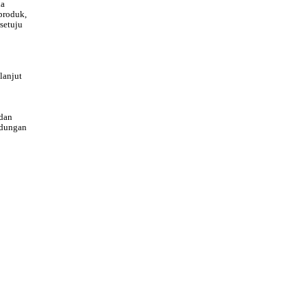
da
produk,
setuju
lanjut
dan
ndungan