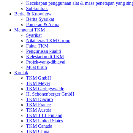
Kecekapan penggunaan alat & masa penetapan yang sin
Subkontrak
Berita & Knowhow
Berita Syarikat
Pameran & Acara
Mengenai TKM
Syarikat
Nilai teras TKM Group
Fakta TKM
Pengurusan kualiti
Kelestarian di TKM
Projek-yang-dibiayai
Muat turun
Kontak
TKM GmbH
TKM Meyer
TKM Geringswalde
H. Schönenberger GmbH
TKM Diacarb
TKM France
TKM Austria
TKM TTT Finland
TKM United States
TKM Canada
TKM China