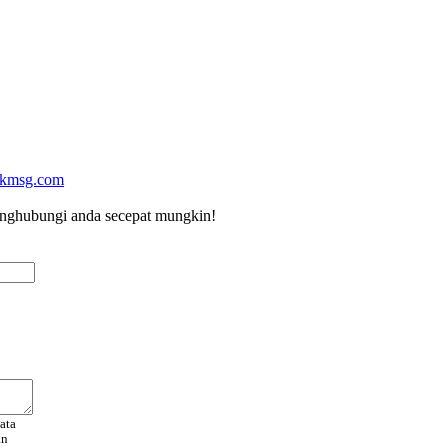
kmsg.com
menghubungi anda secepat mungkin!
ata
an