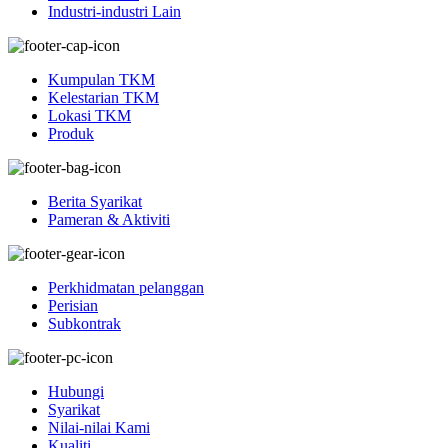
Industri-industri Lain
Kumpulan TKM
Kelestarian TKM
Lokasi TKM
Produk
Berita Syarikat
Pameran & Aktiviti
Perkhidmatan pelanggan
Perisian
Subkontrak
Hubungi
Syarikat
Nilai-nilai Kami
Kualiti