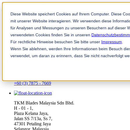
Solution Finder
Diese Website speichert Cookies auf Ihrem Computer. Diese Co
mit unserer Website interagieren. Wir verwenden diese Informa
für Analysen und Messungen zu unseren Besuchern auf dieser W
verwendeten Cookies finden Sie in unseren
Datenschutzbestim
Für rechtliche Hinweise besuchen Sie bitte unser
Impressum
.
Wenn Sie ablehnen, werden Ihre Informationen beim Besuch diese
TKM App
verwendet, um daran zu erinnern, dass Sie nicht nachverfolgt w
ms
+60 (3) 7875 - 7669
TKM Blades Malaysia Sdn Bhd.
H - 01 - 1,
Plaza Kelana Jaya,
Jalan SS 7/13a, Ss 7,
47301 Petaling Jaya
Selangor, Malaysia