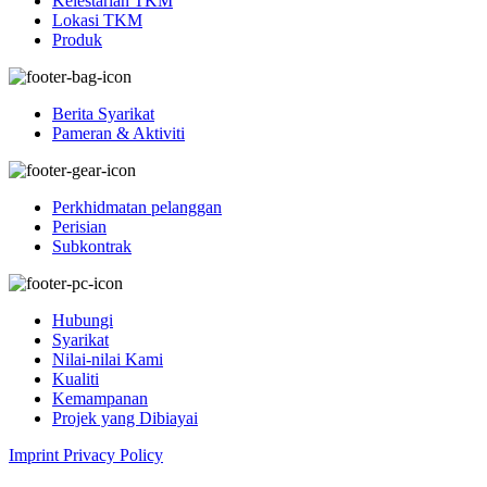
Kelestarian TKM
Lokasi TKM
Produk
Berita Syarikat
Pameran & Aktiviti
Perkhidmatan pelanggan
Perisian
Subkontrak
Hubungi
Syarikat
Nilai-nilai Kami
Kualiti
Kemampanan
Projek yang Dibiayai
Imprint
Privacy Policy