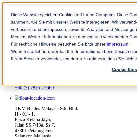
Solution Finder
Diese Website speichert Cookies auf Ihrem Computer. Diese Co
sammeln, wie Sie mit unserer Website interagieren. Wir verwend
verbessern und anzupassen, sowie für Analysen und Messungen
Medien. Weitere Informationen zu den von uns verwendeten Cook
Für rechtliche Hinweise besuchen Sie bitte unser
Impressum
.
Wenn Sie ablehnen, werden Ihre Informationen beim Besuch dieser
TKM App
Ihrem Browser verwendet, um daran zu erinnern, dass Sie nicht
ms
Cookie Eins
+60 (3) 7875 - 7669
TKM Blades Malaysia Sdn Bhd.
H - 01 - 1,
Plaza Kelana Jaya,
Jalan SS 7/13a, Ss 7,
47301 Petaling Jaya
Selangor, Malaysia