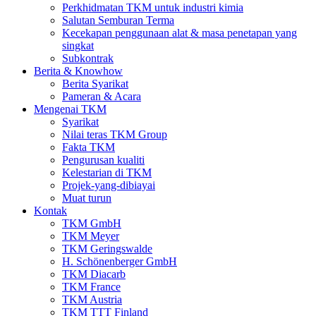
Perkhidmatan TKM untuk industri kimia
Salutan Semburan Terma
Kecekapan penggunaan alat & masa penetapan yang
singkat
Subkontrak
Berita & Knowhow
Berita Syarikat
Pameran & Acara
Mengenai TKM
Syarikat
Nilai teras TKM Group
Fakta TKM
Pengurusan kualiti
Kelestarian di TKM
Projek-yang-dibiayai
Muat turun
Kontak
TKM GmbH
TKM Meyer
TKM Geringswalde
H. Schönenberger GmbH
TKM Diacarb
TKM France
TKM Austria
TKM TTT Finland