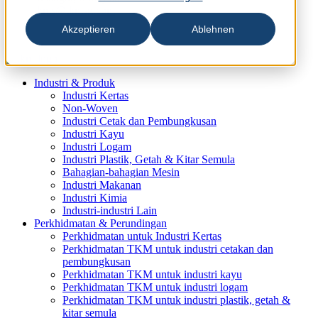
tkms@tkmsg.com
Akzeptieren
Ablehnen
Industri & Produk
Industri Kertas
Non-Woven
Industri Cetak dan Pembungkusan
Industri Kayu
Industri Logam
Industri Plastik, Getah & Kitar Semula
Bahagian-bahagian Mesin
Industri Makanan
Industri Kimia
Industri-industri Lain
Perkhidmatan & Perundingan
Perkhidmatan untuk Industri Kertas
Perkhidmatan TKM untuk industri cetakan dan
pembungkusan
Perkhidmatan TKM untuk industri kayu
Perkhidmatan TKM untuk industri logam
Perkhidmatan TKM untuk industri plastik, getah &
kitar semula