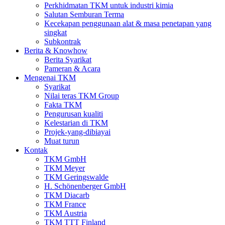
Perkhidmatan TKM untuk industri kimia
Salutan Semburan Terma
Kecekapan penggunaan alat & masa penetapan yang
singkat
Subkontrak
Berita & Knowhow
Berita Syarikat
Pameran & Acara
Mengenai TKM
Syarikat
Nilai teras TKM Group
Fakta TKM
Pengurusan kualiti
Kelestarian di TKM
Projek-yang-dibiayai
Muat turun
Kontak
TKM GmbH
TKM Meyer
TKM Geringswalde
H. Schönenberger GmbH
TKM Diacarb
TKM France
TKM Austria
TKM TTT Finland