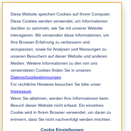
Solution Finder
Diese Website speichert Cookies auf Ihrem Computer.
Diese Cookies werden verwendet, um Informationen
darüber zu sammeln, wie Sie mit unserer Website
interagieren. Wir verwenden diese Informationen, um
Ihre Browser-Erfahrung zu verbessern und
anzupassen, sowie für Analysen und Messungen zu
TKM App
unseren Besuchern auf dieser Website und anderen
ms
Medien. Weitere Informationen zu den von uns
verwendeten Cookies finden Sie in unseren
Datenschutzbestimmungen
.
+60 (3) 7875 - 7669
Für rechtliche Hinweise besuchen Sie bitte unser
Impressum
.
Wenn Sie ablehnen, werden Ihre Informationen beim
TKM Blades Malaysia Sdn Bhd.
Besuch dieser Website nicht erfasst. Ein einzelnes
H - 01 - 1,
Cookie wird in Ihrem Browser verwendet, um daran zu
Plaza Kelana Jaya,
erinnern, dass Sie nicht nachverfolgt werden möchten.
Jalan SS 7/13a, Ss 7,
47301 Petaling Jaya
Cookie Einstellungen
Selangor, Malaysia