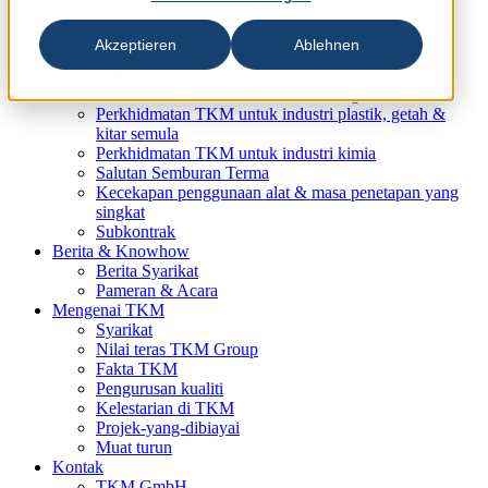
Perkhidmatan untuk Industri Kertas
Perkhidmatan TKM untuk industri cetakan dan
Akzeptieren
Ablehnen
pembungkusan
Perkhidmatan TKM untuk industri kayu
Perkhidmatan TKM untuk industri logam
Perkhidmatan TKM untuk industri plastik, getah &
kitar semula
Perkhidmatan TKM untuk industri kimia
Salutan Semburan Terma
Kecekapan penggunaan alat & masa penetapan yang
singkat
Subkontrak
Berita & Knowhow
Berita Syarikat
Pameran & Acara
Mengenai TKM
Syarikat
Nilai teras TKM Group
Fakta TKM
Pengurusan kualiti
Kelestarian di TKM
Projek-yang-dibiayai
Muat turun
Kontak
TKM GmbH