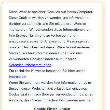
Solution Finder
Diese Website speichert Cookies auf Ihrem Computer.
Diese Cookies werden verwendet, um Informationen
darüber zu sammeln, wie Sie mit unserer Website
interagieren. Wir verwenden diese Informationen, um
Ihre Browser-Erfahrung zu verbessern und
anzupassen, sowie für Analysen und Messungen zu
TKM App
unseren Besuchern auf dieser Website und anderen
ms
Medien. Weitere Informationen zu den von uns
verwendeten Cookies finden Sie in unseren
Industri & Produk
Datenschutzbestimmungen
Industri Kertas
.
Non-Woven
Für rechtliche Hinweise besuchen Sie bitte unser
Industri Cetak dan Pembungkusan
Impressum
.
Industri Kayu
Wenn Sie ablehnen, werden Ihre Informationen beim
Industri Logam
Industri Plastik, Getah & Kitar Semula
Besuch dieser Website nicht erfasst. Ein einzelnes
Bahagian-bahagian Mesin
Cookie wird in Ihrem Browser verwendet, um daran zu
Industri Makanan
erinnern, dass Sie nicht nachverfolgt werden möchten.
Industri Kimia
Industri-industri Lain
Cookie Einstellungen
Perkhidmatan & Perundingan