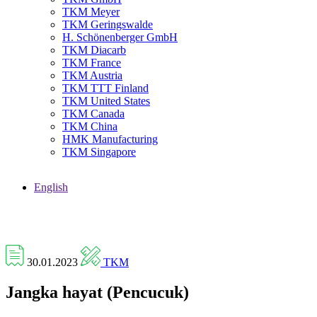
TKM Meyer
TKM Geringswalde
H. Schönenberger GmbH
TKM Diacarb
TKM France
TKM Austria
TKM TTT Finland
TKM United States
TKM Canada
TKM China
HMK Manufacturing
TKM Singapore
English
30.01.2023
TKM
Jangka hayat (Pencucuk)