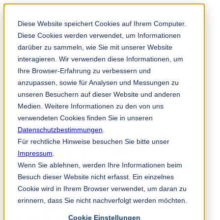
Solution Finder
Diese Website speichert Cookies auf Ihrem Computer.
Diese Cookies werden verwendet, um Informationen
darüber zu sammeln, wie Sie mit unserer Website
interagieren. Wir verwenden diese Informationen, um
Ihre Browser-Erfahrung zu verbessern und
anzupassen, sowie für Analysen und Messungen zu
TKM App
unseren Besuchern auf dieser Website und anderen
ms
Medien. Weitere Informationen zu den von uns
verwendeten Cookies finden Sie in unseren
Industri & Produk
Datenschutzbestimmungen
Industri Kertas
.
Non-Woven
Für rechtliche Hinweise besuchen Sie bitte unser
Industri Cetak dan Pembungkusan
Impressum
.
Industri Kayu
Wenn Sie ablehnen, werden Ihre Informationen beim
Industri Logam
Industri Plastik, Getah & Kitar Semula
Besuch dieser Website nicht erfasst. Ein einzelnes
Bahagian-bahagian Mesin
Cookie wird in Ihrem Browser verwendet, um daran zu
Industri Makanan
erinnern, dass Sie nicht nachverfolgt werden möchten.
Industri Kimia
Industri-industri Lain
Cookie Einstellungen
Perkhidmatan & Perundingan