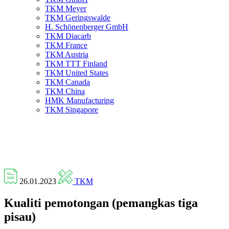
TKM Meyer
TKM Geringswalde
H. Schönenberger GmbH
TKM Diacarb
TKM France
TKM Austria
TKM TTT Finland
TKM United States
TKM Canada
TKM China
HMK Manufacturing
TKM Singapore
26.01.2023
TKM
Kualiti pemotongan (pemangkas tiga
pisau)