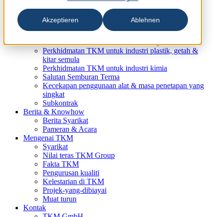
Perkhidmatan untuk Industri Kertas
Perkhidmatan TKM untuk industri cetakan dan
Akzeptieren
Ablehnen
pembungkusan
Perkhidmatan TKM untuk industri kayu
Perkhidmatan TKM untuk industri logam
Perkhidmatan TKM untuk industri plastik, getah &
kitar semula
Perkhidmatan TKM untuk industri kimia
Salutan Semburan Terma
Kecekapan penggunaan alat & masa penetapan yang
singkat
Subkontrak
Berita & Knowhow
Berita Syarikat
Pameran & Acara
Mengenai TKM
Syarikat
Nilai teras TKM Group
Fakta TKM
Pengurusan kualiti
Kelestarian di TKM
Projek-yang-dibiayai
Muat turun
Kontak
TKM GmbH