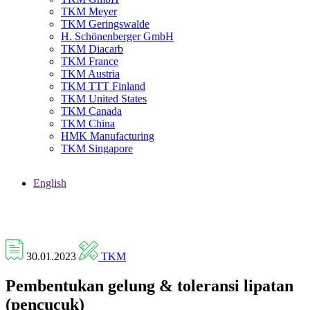
TKM Meyer
TKM Geringswalde
H. Schönenberger GmbH
TKM Diacarb
TKM France
TKM Austria
TKM TTT Finland
TKM United States
TKM Canada
TKM China
HMK Manufacturing
TKM Singapore
English
30.01.2023
TKM
Pembentukan gelung & toleransi lipatan
(pencucuk)