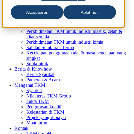
Perkhidmatan untuk Industri Kertas
Perkhidmatan TKM untuk industri cetakan dan
Akzeptieren
Ablehnen
pembungkusan
Perkhidmatan TKM untuk industri kayu
Perkhidmatan TKM untuk industri logam
Perkhidmatan TKM untuk industri plastik, getah &
kitar semula
Perkhidmatan TKM untuk industri kimia
Salutan Semburan Terma
Kecekapan penggunaan alat & masa penetapan yang
singkat
Subkontrak
Berita & Knowhow
Berita Syarikat
Pameran & Acara
Mengenai TKM
Syarikat
Nilai teras TKM Group
Fakta TKM
Pengurusan kualiti
Kelestarian di TKM
Projek-yang-dibiayai
Muat turun
Kontak
TKM GmbH