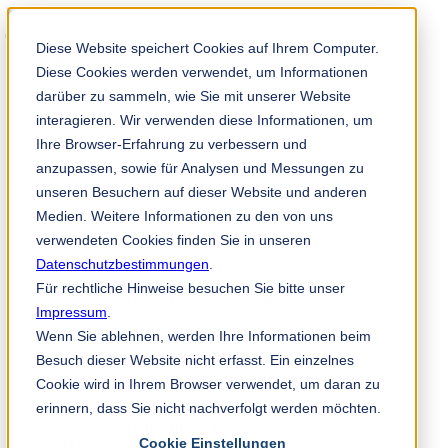
Solution Finder
Diese Website speichert Cookies auf Ihrem Computer.
Diese Cookies werden verwendet, um Informationen
darüber zu sammeln, wie Sie mit unserer Website
interagieren. Wir verwenden diese Informationen, um
Ihre Browser-Erfahrung zu verbessern und
anzupassen, sowie für Analysen und Messungen zu
TKM App
unseren Besuchern auf dieser Website und anderen
ms
Medien. Weitere Informationen zu den von uns
verwendeten Cookies finden Sie in unseren
Industri & Produk
Datenschutzbestimmungen
Industri Kertas
.
Non-Woven
Für rechtliche Hinweise besuchen Sie bitte unser
Industri Cetak dan Pembungkusan
Impressum
.
Industri Kayu
Wenn Sie ablehnen, werden Ihre Informationen beim
Industri Logam
Industri Plastik, Getah & Kitar Semula
Besuch dieser Website nicht erfasst. Ein einzelnes
Bahagian-bahagian Mesin
Cookie wird in Ihrem Browser verwendet, um daran zu
Industri Makanan
erinnern, dass Sie nicht nachverfolgt werden möchten.
Industri Kimia
Industri-industri Lain
Cookie Einstellungen
Perkhidmatan & Perundingan