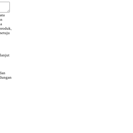
ata
an
da
produk,
setuju
lanjut
dan
ndungan