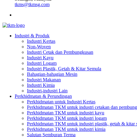
tkms@tkmsg.com
Industri & Produk
Industri Kertas
Non-Woven
Industri Cetak dan Pembungkusan
Industri Kayu
Industri Logam
Industri Plastik, Getah & Kitar Semula
Bahagian-bahagian Mesin
Industri Makanan
Industri Kimia
Industri-industri Lain
Perkhidmatan & Perundingan
Perkhidmatan untuk Industri Kertas
Perkhidmatan TKM untuk industri cetakan dan pembun
Perkhidmatan TKM untuk industri kayu
Perkhidmatan TKM untuk industri logam
Perkhidmatan TKM untuk industri plastik, getah & kitar
Perkhidmatan TKM untuk industri kimia
Salutan Semburan Terma