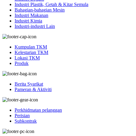
Industri Plastik, Getah & Kitar Semula
Bahagian-bahagian Mesin
Industri Makanan
Industri Kimia
Industri-industri Lain
Kumpulan TKM
Kelestarian TKM
Lokasi TKM
Produk
Berita Syarikat
Pameran & Aktiviti
Perkhidmatan pelanggan
Perisian
Subkontrak