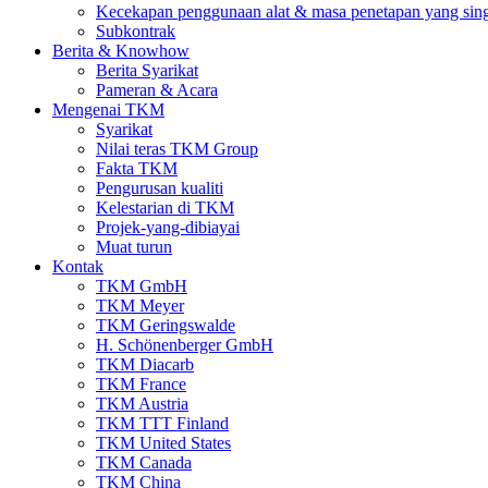
Kecekapan penggunaan alat & masa penetapan yang sin
Subkontrak
Berita & Knowhow
Berita Syarikat
Pameran & Acara
Mengenai TKM
Syarikat
Nilai teras TKM Group
Fakta TKM
Pengurusan kualiti
Kelestarian di TKM
Projek-yang-dibiayai
Muat turun
Kontak
TKM GmbH
TKM Meyer
TKM Geringswalde
H. Schönenberger GmbH
TKM Diacarb
TKM France
TKM Austria
TKM TTT Finland
TKM United States
TKM Canada
TKM China