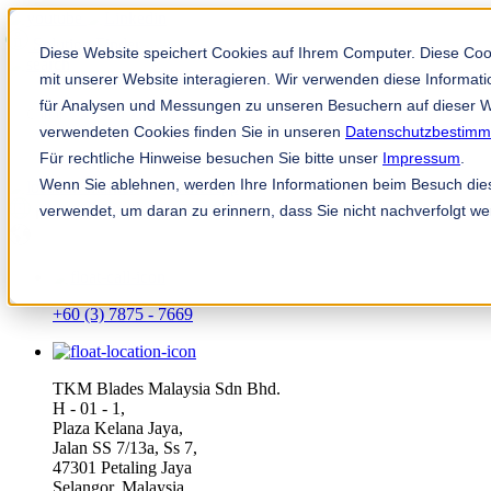
Solution Finder
Diese Website speichert Cookies auf Ihrem Computer. Diese Co
mit unserer Website interagieren. Wir verwenden diese Informa
für Analysen und Messungen zu unseren Besuchern auf dieser W
verwendeten Cookies finden Sie in unseren
Datenschutzbestim
Für rechtliche Hinweise besuchen Sie bitte unser
Impressum
.
Wenn Sie ablehnen, werden Ihre Informationen beim Besuch diese
TKM App
verwendet, um daran zu erinnern, dass Sie nicht nachverfolgt w
ms
+60 (3) 7875 - 7669
TKM Blades Malaysia Sdn Bhd.
H - 01 - 1,
Plaza Kelana Jaya,
Jalan SS 7/13a, Ss 7,
47301 Petaling Jaya
Selangor, Malaysia