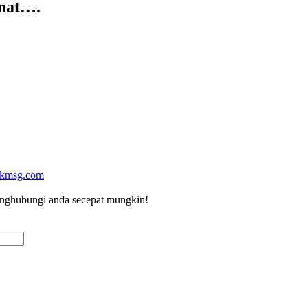
nat….
kmsg.com
menghubungi anda secepat mungkin!