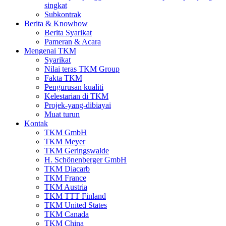
singkat
Subkontrak
Berita & Knowhow
Berita Syarikat
Pameran & Acara
Mengenai TKM
Syarikat
Nilai teras TKM Group
Fakta TKM
Pengurusan kualiti
Kelestarian di TKM
Projek-yang-dibiayai
Muat turun
Kontak
TKM GmbH
TKM Meyer
TKM Geringswalde
H. Schönenberger GmbH
TKM Diacarb
TKM France
TKM Austria
TKM TTT Finland
TKM United States
TKM Canada
TKM China