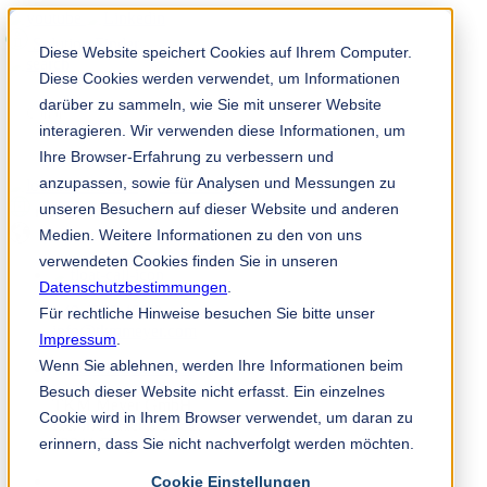
Solution Finder
Diese Website speichert Cookies auf Ihrem Computer.
Diese Cookies werden verwendet, um Informationen
darüber zu sammeln, wie Sie mit unserer Website
interagieren. Wir verwenden diese Informationen, um
Ihre Browser-Erfahrung zu verbessern und
anzupassen, sowie für Analysen und Messungen zu
TKM App
unseren Besuchern auf dieser Website und anderen
ms
Medien. Weitere Informationen zu den von uns
verwendeten Cookies finden Sie in unseren
Datenschutzbestimmungen
.
+49 4532 400 0
Für rechtliche Hinweise besuchen Sie bitte unser
info@tkmmeyer.com
Impressum
.
Wenn Sie ablehnen, werden Ihre Informationen beim
Besuch dieser Website nicht erfasst. Ein einzelnes
TKM Meyer GmbH
Cookie wird in Ihrem Browser verwendet, um daran zu
Heinrich-Hertz-Str. 17
erinnern, dass Sie nicht nachverfolgt werden möchten.
22941 Bargteheide
Cookie Einstellungen