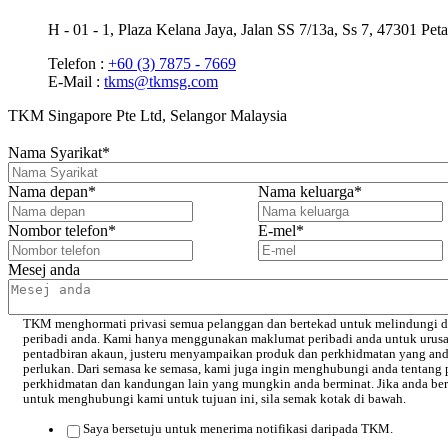
H - 01 - 1, Plaza Kelana Jaya, Jalan SS 7/13a, Ss 7, 47301 Peta
Telefon :
+60 (3) 7875 - 7669
E-Mail :
tkms@tkmsg.com
TKM Singapore Pte Ltd, Selangor Malaysia
Nama Syarikat
*
Nama depan
*
Nama keluarga
*
Nombor telefon
*
E-mel
*
Mesej anda
TKM menghormati privasi semua pelanggan dan bertekad untuk melindungi d
peribadi anda. Kami hanya menggunakan maklumat peribadi anda untuk urus
pentadbiran akaun, justeru menyampaikan produk dan perkhidmatan yang an
perlukan. Dari semasa ke semasa, kami juga ingin menghubungi anda tentang 
perkhidmatan dan kandungan lain yang mungkin anda berminat. Jika anda ber
untuk menghubungi kami untuk tujuan ini, sila semak kotak di bawah.
Saya bersetuju untuk menerima notifikasi daripada TKM.