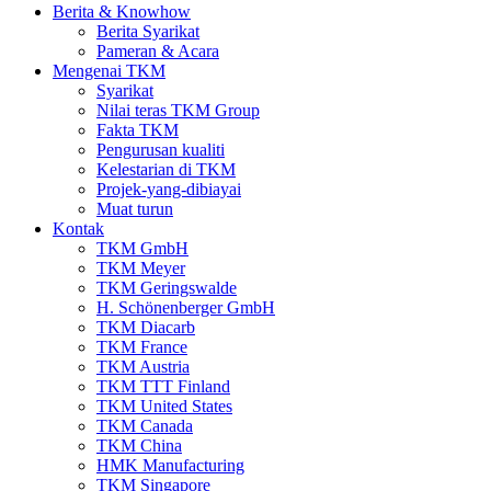
Berita & Knowhow
Berita Syarikat
Pameran & Acara
Mengenai TKM
Syarikat
Nilai teras TKM Group
Fakta TKM
Pengurusan kualiti
Kelestarian di TKM
Projek-yang-dibiayai
Muat turun
Kontak
TKM GmbH
TKM Meyer
TKM Geringswalde
H. Schönenberger GmbH
TKM Diacarb
TKM France
TKM Austria
TKM TTT Finland
TKM United States
TKM Canada
TKM China
HMK Manufacturing
TKM Singapore