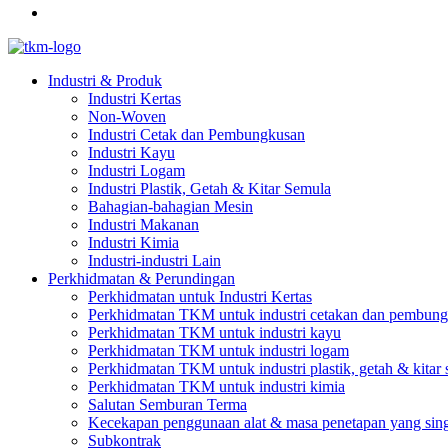
Industri & Produk
Industri Kertas
Non-Woven
Industri Cetak dan Pembungkusan
Industri Kayu
Industri Logam
Industri Plastik, Getah & Kitar Semula
Bahagian-bahagian Mesin
Industri Makanan
Industri Kimia
Industri-industri Lain
Perkhidmatan & Perundingan
Perkhidmatan untuk Industri Kertas
Perkhidmatan TKM untuk industri cetakan dan pembun
Perkhidmatan TKM untuk industri kayu
Perkhidmatan TKM untuk industri logam
Perkhidmatan TKM untuk industri plastik, getah & kitar
Perkhidmatan TKM untuk industri kimia
Salutan Semburan Terma
Kecekapan penggunaan alat & masa penetapan yang sin
Subkontrak