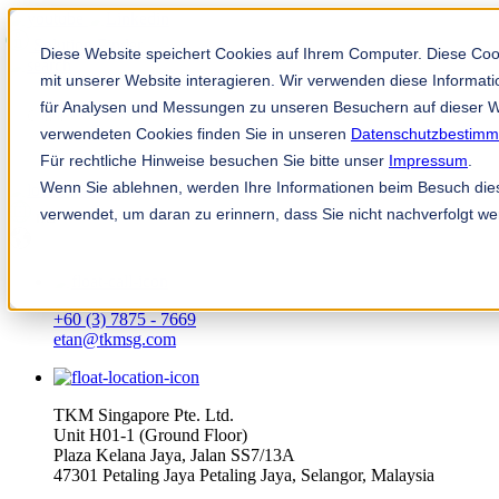
Solution Finder
Diese Website speichert Cookies auf Ihrem Computer. Diese Co
mit unserer Website interagieren. Wir verwenden diese Informa
für Analysen und Messungen zu unseren Besuchern auf dieser W
verwendeten Cookies finden Sie in unseren
Datenschutzbestim
Für rechtliche Hinweise besuchen Sie bitte unser
Impressum
.
Wenn Sie ablehnen, werden Ihre Informationen beim Besuch diese
TKM App
verwendet, um daran zu erinnern, dass Sie nicht nachverfolgt w
ms
+60 (3) 7875 - 7669
etan@tkmsg.com
TKM Singapore Pte. Ltd.
Unit H01-1 (Ground Floor)
Plaza Kelana Jaya, Jalan SS7/13A
47301 Petaling Jaya Petaling Jaya, Selangor, Malaysia