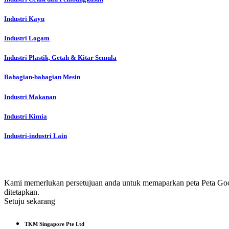
Industri Kayu
Industri Logam
Industri Plastik, Getah & Kitar Semula
Bahagian-bahagian Mesin
Industri Makanan
Industri Kimia
Industri-industri Lain
Kami memerlukan persetujuan anda untuk memaparkan peta Peta Goog
ditetapkan.
Setuju sekarang
TKM Singapore Pte Ltd