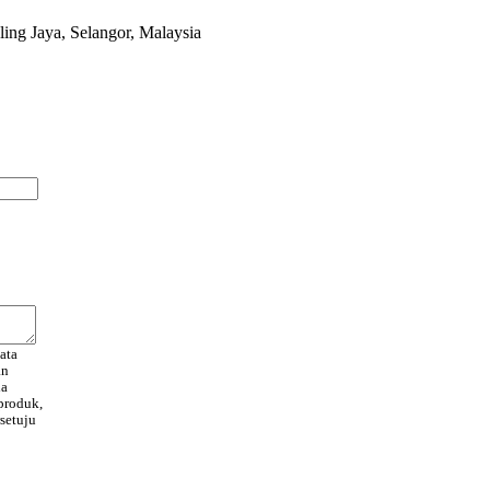
ling Jaya, Selangor, Malaysia
ata
an
da
produk,
setuju