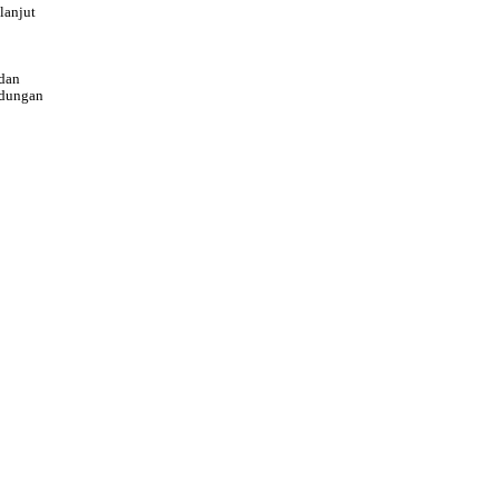
lanjut
dan
ndungan