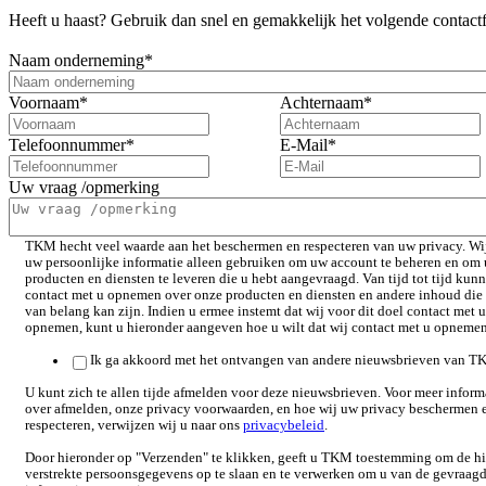
Heeft u haast? Gebruik dan snel en gemakkelijk het volgende contact
Naam onderneming
*
Voornaam
*
Achternaam
*
Telefoonnummer
*
E-Mail
*
Uw vraag /opmerking
TKM hecht veel waarde aan het beschermen en respecteren van uw privacy. Wi
uw persoonlijke informatie alleen gebruiken om uw account te beheren en om 
producten en diensten te leveren die u hebt aangevraagd. Van tijd tot tijd kun
contact met u opnemen over onze producten en diensten en andere inhoud die
van belang kan zijn. Indien u ermee instemt dat wij voor dit doel contact met u
opnemen, kunt u hieronder aangeven hoe u wilt dat wij contact met u opneme
Ik ga akkoord met het ontvangen van andere nieuwsbrieven van T
U kunt zich te allen tijde afmelden voor deze nieuwsbrieven. Voor meer inform
over afmelden, onze privacy voorwaarden, en hoe wij uw privacy beschermen 
respecteren, verwijzen wij u naar ons
privacybeleid
.
Door hieronder op "Verzenden" te klikken, geeft u TKM toestemming om de h
verstrekte persoonsgegevens op te slaan en te verwerken om u van de gevraag