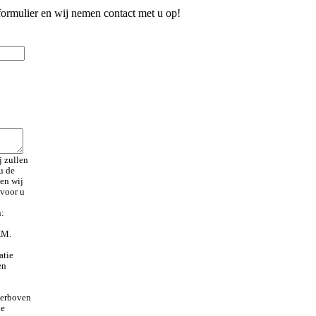
formulier en wij nemen contact met u op!
j zullen
u de
nen wij
 voor u
n:
KM.
atie
en
ierboven
de