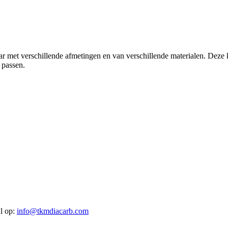
tbaar met verschillende afmetingen en van verschillende materialen. D
 passen.
l op
:
info@tkmdiacarb.com