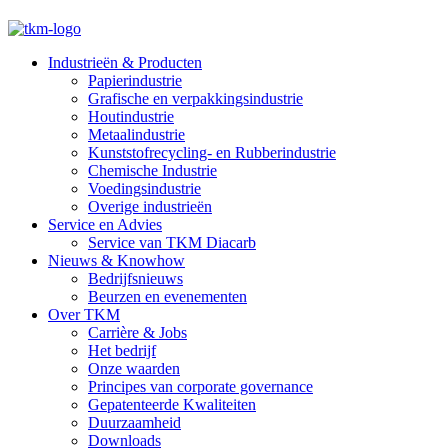
Industrieën & Producten
Papierindustrie
Grafische en verpakkingsindustrie
Houtindustrie
Metaalindustrie
Kunststofrecycling- en Rubberindustrie
Chemische Industrie
Voedingsindustrie
Overige industrieën
Service en Advies
Service van TKM Diacarb
Nieuws & Knowhow
Bedrijfsnieuws
Beurzen en evenementen
Over TKM
Carrière & Jobs
Het bedrijf
Onze waarden
Principes van corporate governance
Gepatenteerde Kwaliteiten
Duurzaamheid
Downloads