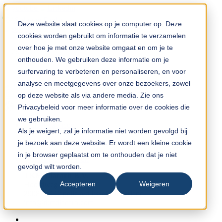
Solution Finder
Deze website slaat cookies op je computer op. Deze
cookies worden gebruikt om informatie te verzamelen
over hoe je met onze website omgaat en om je te
onthouden. We gebruiken deze informatie om je
surfervaring te verbeteren en personaliseren, en voor
analyse en meetgegevens over onze bezoekers, zowel
TKM App
op deze website als via andere media. Zie ons
nl
Privacybeleid voor meer informatie over de cookies die
we gebruiken.
Als je weigert, zal je informatie niet worden gevolgd bij
+31 (0) 10 45 999 45
je bezoek aan deze website. Er wordt een kleine cookie
in je browser geplaatst om te onthouden dat je niet
gevolgd wilt worden.
TKM Diacarb B.V.
Accepteren
Weigeren
Hoofdweg 50
2908 LC Capelle a/d Ijssel, Nederland
info@tkmdiacarb.com