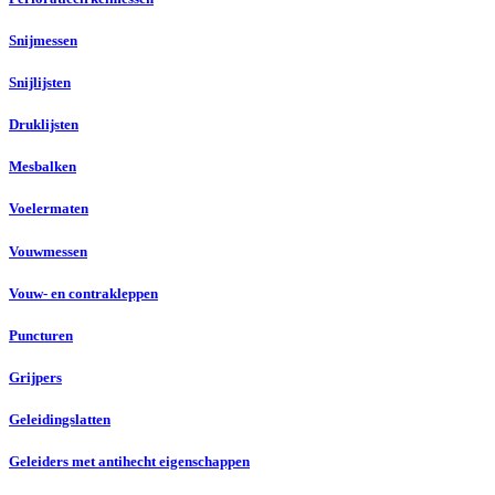
Snijmessen
Snijlijsten
Druklijsten
Mesbalken
Voelermaten
Vouwmessen
Vouw- en contrakleppen
Puncturen
Grijpers
Geleidingslatten
Geleiders met antihecht eigenschappen