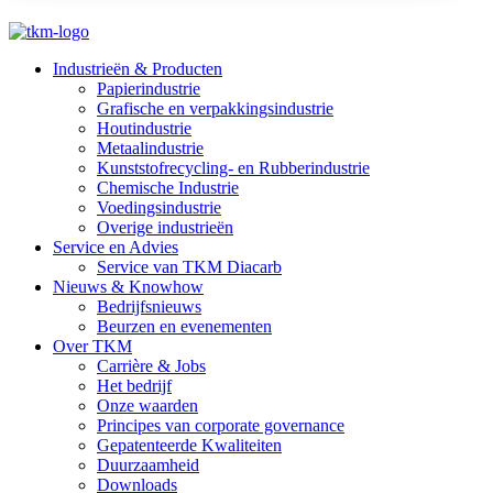
Industrieën & Producten
Papierindustrie
Grafische en verpakkingsindustrie
Houtindustrie
Metaalindustrie
Kunststofrecycling- en Rubberindustrie
Chemische Industrie
Voedingsindustrie
Overige industrieën
Service en Advies
Service van TKM Diacarb
Nieuws & Knowhow
Bedrijfsnieuws
Beurzen en evenementen
Over TKM
Carrière & Jobs
Het bedrijf
Onze waarden
Principes van corporate governance
Gepatenteerde Kwaliteiten
Duurzaamheid
Downloads