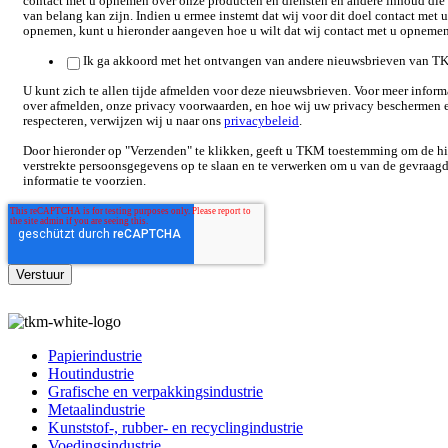
contact met u opnemen over onze producten en diensten en andere inhoud die
van belang kan zijn. Indien u ermee instemt dat wij voor dit doel contact met u
opnemen, kunt u hieronder aangeven hoe u wilt dat wij contact met u opneme
Ik ga akkoord met het ontvangen van andere nieuwsbrieven van T
U kunt zich te allen tijde afmelden voor deze nieuwsbrieven. Voor meer inform
over afmelden, onze privacy voorwaarden, en hoe wij uw privacy beschermen 
respecteren, verwijzen wij u naar ons
privacybeleid
.
Door hieronder op "Verzenden" te klikken, geeft u TKM toestemming om de h
verstrekte persoonsgegevens op te slaan en te verwerken om u van de gevraag
informatie te voorzien.
Papierindustrie
Houtindustrie
Grafische en verpakkingsindustrie
Metaalindustrie
Kunststof-, rubber- en recyclingindustrie
Voedingsindustrie