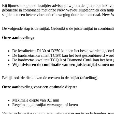
Bij lijmresten op de driesnijder adviseren wij om de lijm en de inkt vo
geometrie in combinatie met onze New Wave® slijptechniek een hulpmid
snijden en een betere vloeiender beweging door het materiaal. New Wa
De volgende stap is de snijlat. Gebruikt u de juiste snijlat in combina
Onze aanbeveling:
De kwaliteiten D130 of D250 kunnen het beste worden gecombi
De hardmetaalkwaliteit TCS® kan het best gecombineerd worden
De hardmetaalkwaliteit TCQ® of Diamond Cut® kan het best g
Wij adviseren de combinatie van een juiste snijlat samen m
Bekijk ook de diepte van de messen in de snijlat (afstelling).
Onze aanbeveling voor een optimale diepte:
Maximale diepte van 0,1 mm
Regelmatig de snijlat vervangen of keren
Verder raden wij u aan om regelmatig de messen te onderhouden, waar