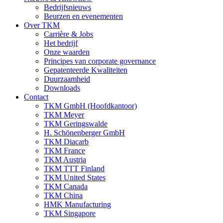
Bedrijfsnieuws
Beurzen en evenementen
Over TKM
Carrière & Jobs
Het bedrijf
Onze waarden
Principes van corporate governance
Gepatenteerde Kwaliteiten
Duurzaamheid
Downloads
Contact
TKM GmbH (Hoofdkantoor)
TKM Meyer
TKM Geringswalde
H. Schönenberger GmbH
TKM Diacarb
TKM France
TKM Austria
TKM TTT Finland
TKM United States
TKM Canada
TKM China
HMK Manufacturing
TKM Singapore