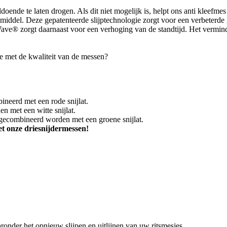
ldoende te laten drogen. Als dit niet mogelijk is, helpt ons anti kleefmes
del. Deze gepatenteerde slijptechnologie zorgt voor een verbeterde ge
ve® zorgt daarnaast voor een verhoging van de standtijd. Het verminde
tie met de kwaliteit van de messen?
neerd met een rode snijlat.
 met een witte snijlat.
ecombineerd worden met een groene snijlat.
et onze driesnijdermessen!
onder het opnieuw slijpen en uitlijnen van uw ritsmesjes.