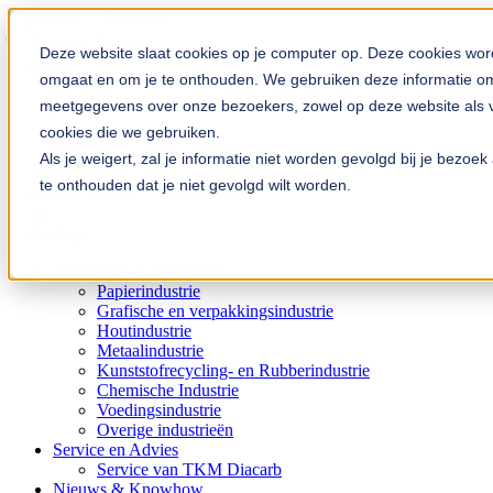
Solution Finder
Deze website slaat cookies op je computer op. Deze cookies wor
omgaat en om je te onthouden. We gebruiken deze informatie om 
meetgegevens over onze bezoekers, zowel op deze website als vi
cookies die we gebruiken.
Als je weigert, zal je informatie niet worden gevolgd bij je bezo
te onthouden dat je niet gevolgd wilt worden.
TKM App
nl
Industrieën & Producten
Papierindustrie
Grafische en verpakkingsindustrie
Houtindustrie
Metaalindustrie
Kunststofrecycling- en Rubberindustrie
Chemische Industrie
Voedingsindustrie
Overige industrieën
Service en Advies
Service van TKM Diacarb
Nieuws & Knowhow