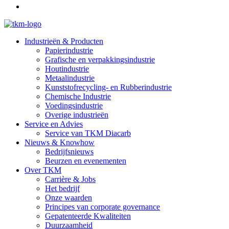
Industrieën & Producten
Papierindustrie
Grafische en verpakkingsindustrie
Houtindustrie
Metaalindustrie
Kunststofrecycling- en Rubberindustrie
Chemische Industrie
Voedingsindustrie
Overige industrieën
Service en Advies
Service van TKM Diacarb
Nieuws & Knowhow
Bedrijfsnieuws
Beurzen en evenementen
Over TKM
Carrière & Jobs
Het bedrijf
Onze waarden
Principes van corporate governance
Gepatenteerde Kwaliteiten
Duurzaamheid