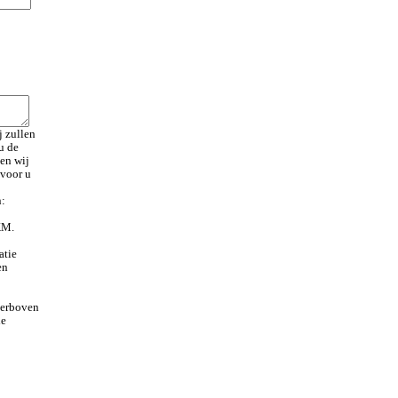
j zullen
u de
nen wij
 voor u
n:
KM.
atie
en
ierboven
de