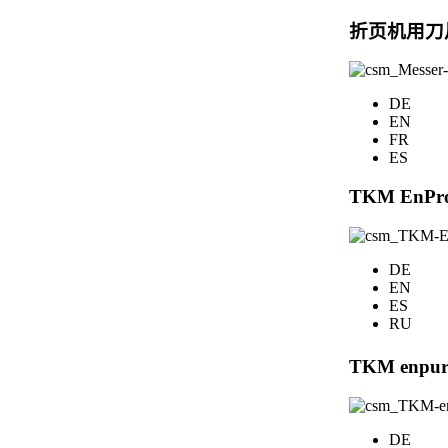
折页机用刀
DE
EN
FR
ES
TKM EnPro
DE
EN
ES
RU
TKM enpure
DE