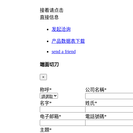
接着请点击
直接信息
发起洽询
产品数据表下载
send a friend
端面切刀
×
称呼
*
公司名稱
*
名字
*
姓氏
*
电子邮箱
*
電話號碼
*
主題
*