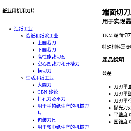
纸业用机用刀片
端面切刀
用于实现
造纸工业
TKM 端面
造纸和纸浆工业
上圆裁刀
特殊材料需要
下圆裁刀
高性能裁切套
產品說明
空心圆裁刀和开槽刀
横切刀
公差
生活用纸工业
大圆刀
刀刃平直度 
CBN 砂轮
刀刃平整度
打孔刀及平刀
刀刃平行度 
用于手帕纸生产的机械刀
抛光刀刃 <
片
平整度 0.
包装刀具
圆锥度 0
用于餐巾纸生产的机械刀