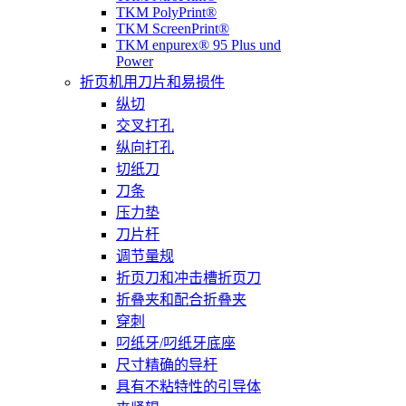
TKM PolyPrint®
TKM ScreenPrint®
TKM enpurex® 95 Plus und
Power
折页机用刀片和易损件
纵切
交叉打孔
纵向打孔
切纸刀
刀条
压力垫
刀片杆
调节量规
折页刀和冲击槽折页刀
折叠夹和配合折叠夹
穿刺
叼纸牙/叼纸牙底座
尺寸精确的导杆
具有不粘特性的引导体