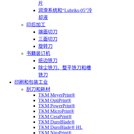
片
润滑系统和“Lubriks-05”冷
却液
印后加工
端面切刀
三面切刀
旋转刀
书籍装订机
纸边铣刀
除尘铣刀、整平铣刀和槽
铣刀
印刷和包装工业
刮刀和耗材
TKM MeyerPrint®
TKM OptiPrint®
TKM PowerPrint®
TKM MicroPrint®
TKM CeraPrint®
TKM DuroBlade®
TKM DuroBlade® HL
TKM NiroPrint®