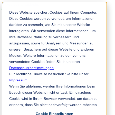
Diese Website speichert Cookies auf Ihrem Computer.
Diese Cookies werden verwendet, um Informationen
darüber zu sammeln, wie Sie mit unserer Website
interagieren. Wir verwenden diese Informationen, um
Ihre Browser-Erfahrung zu verbessern und
anzupassen, sowie für Analysen und Messungen zu
TKM 应用程序
unseren Besuchern auf dieser Website und anderen
zh
Medien. Weitere Informationen zu den von uns
verwendeten Cookies finden Sie in unseren
Datenschutzbestimmungen
.
+86 021 6415 6771
Für rechtliche Hinweise besuchen Sie bitte unser
Impressum
.
Shanghai TKM Trading Co. Ltd.
Wenn Sie ablehnen, werden Ihre Informationen beim
Suite 8004,
Besuch dieser Website nicht erfasst. Ein einzelnes
887 Middle Huaihai Road,
Yongxin Mansion,
Cookie wird in Ihrem Browser verwendet, um daran zu
Huangpu District,
erinnern, dass Sie nicht nachverfolgt werden möchten.
Shanghai, China
info@tkmchina.com
Cookie Einstellungen