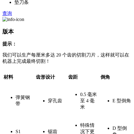
垫刀条
查询
版本
提示：
我们可以生产每厘米多达 20 个齿的切割刀片，这样就可以在
机器上完成最终切割！
材料
齿形设计
齿距
倒角
0.5 毫米
弹簧钢
穿孔齿
至 4 毫
E 型倒角
带
米
特殊情
D 型倒
S1
锯齿
况下更