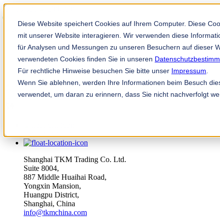
Diese Website speichert Cookies auf Ihrem Computer. Diese Co
mit unserer Website interagieren. Wir verwenden diese Informa
für Analysen und Messungen zu unseren Besuchern auf dieser W
verwendeten Cookies finden Sie in unseren
Datenschutzbestim
Für rechtliche Hinweise besuchen Sie bitte unser
Impressum
.
Wenn Sie ablehnen, werden Ihre Informationen beim Besuch diese
TKM 应用程序
verwendet, um daran zu erinnern, dass Sie nicht nachverfolgt w
zh
+86 021 6415 6771
Shanghai TKM Trading Co. Ltd.
Suite 8004,
887 Middle Huaihai Road,
Yongxin Mansion,
Huangpu District,
Shanghai, China
info@tkmchina.com