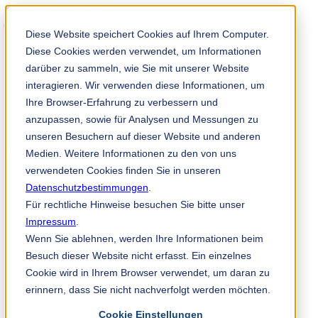
Diese Website speichert Cookies auf Ihrem Computer.
Diese Cookies werden verwendet, um Informationen
darüber zu sammeln, wie Sie mit unserer Website
interagieren. Wir verwenden diese Informationen, um
Ihre Browser-Erfahrung zu verbessern und
anzupassen, sowie für Analysen und Messungen zu
TKM 应用程序
unseren Besuchern auf dieser Website und anderen
zh
Medien. Weitere Informationen zu den von uns
verwendeten Cookies finden Sie in unseren
Datenschutzbestimmungen
.
+86 021 6415 6771
Für rechtliche Hinweise besuchen Sie bitte unser
Impressum
.
Shanghai TKM Trading Co. Ltd.
Wenn Sie ablehnen, werden Ihre Informationen beim
Suite 8004,
Besuch dieser Website nicht erfasst. Ein einzelnes
887 Middle Huaihai Road,
Yongxin Mansion,
Cookie wird in Ihrem Browser verwendet, um daran zu
Huangpu District,
erinnern, dass Sie nicht nachverfolgt werden möchten.
Shanghai, China
info@tkmchina.com
Cookie Einstellungen