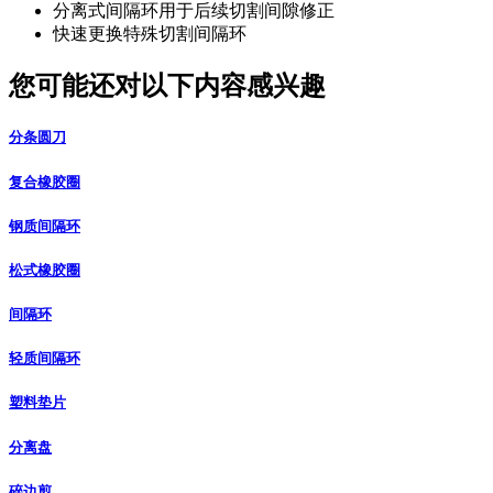
分离式间隔环用于后续切割间隙修正
快速更换特殊切割间隔环
您可能还对以下内容感兴趣
分条圆刀
复合橡胶圈
钢质间隔环
松式橡胶圈
间隔环
轻质间隔环
塑料垫片
分离盘
碎边剪