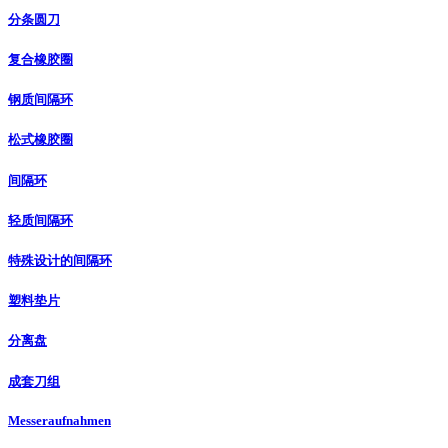
分条圆刀
复合橡胶圈
钢质间隔环
松式橡胶圈
间隔环
轻质间隔环
特殊设计的间隔环
塑料垫片
分离盘
成套刀组
Messeraufnahmen