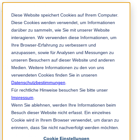
Diese Website speichert Cookies auf Ihrem Computer.
Diese Cookies werden verwendet, um Informationen
darüber zu sammeln, wie Sie mit unserer Website
interagieren. Wir verwenden diese Informationen, um
Ihre Browser-Erfahrung zu verbessern und
anzupassen, sowie für Analysen und Messungen zu
TKM 应用程序
unseren Besuchern auf dieser Website und anderen
zh
Medien. Weitere Informationen zu den von uns
verwendeten Cookies finden Sie in unseren
Datenschutzbestimmungen
.
+86 021 6415 6771
Für rechtliche Hinweise besuchen Sie bitte unser
Impressum
.
Shanghai TKM Trading Co. Ltd.
Wenn Sie ablehnen, werden Ihre Informationen beim
Suite 8004,
Besuch dieser Website nicht erfasst. Ein einzelnes
887 Middle Huaihai Road,
Yongxin Mansion,
Cookie wird in Ihrem Browser verwendet, um daran zu
Huangpu District,
erinnern, dass Sie nicht nachverfolgt werden möchten.
Shanghai, China
info@tkmchina.com
Cookie Einstellungen