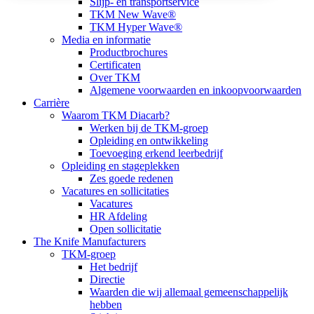
Slijp- en transportservice
TKM New Wave®
TKM Hyper Wave®
Media en informatie
Productbrochures
Certificaten
Over TKM
Algemene voorwaarden en inkoopvoorwaarden
Carrière
Waarom TKM Diacarb?
Werken bij de TKM-groep
Opleiding en ontwikkeling
Toevoeging erkend leerbedrijf
Opleiding en stageplekken
Zes goede redenen
Vacatures en sollicitaties
Vacatures
HR Afdeling
Open sollicitatie
The Knife Manufacturers
TKM-groep
Het bedrijf
Directie
Waarden die wij allemaal gemeenschappelijk
hebben