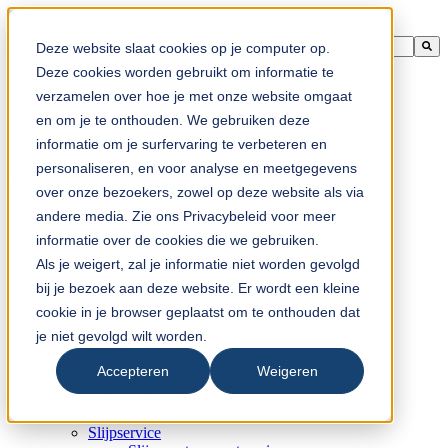
Dit is een zoekveld waaraan een functie voor automatische suggesties
Deze website slaat cookies op je computer op.
Er zijn geen suggesties want het zoekveld is leeg.
Deze cookies worden gebruikt om informatie te
verzamelen over hoe je met onze website omgaat
en om je te onthouden. We gebruiken deze
informatie om je surfervaring te verbeteren en
nl
personaliseren, en voor analyse en meetgegevens
over onze bezoekers, zowel op deze website als via
andere media. Zie ons Privacybeleid voor meer
Nieuws en media
Nieuws
informatie over de cookies die we gebruiken.
Productnieuws
Als je weigert, zal je informatie niet worden gevolgd
Bedrijfsnieuws
bij je bezoek aan deze website. Er wordt een kleine
Beurzen en tentoonstellingen
Beurzen 2020
cookie in je browser geplaatst om te onthouden dat
Beurzen 2021
je niet gevolgd wilt worden.
Media
Contactpersoon
Accepteren
Weigeren
Contact en services
Advies en verkoop
Uw rechtstreekse contact
Slijpservice