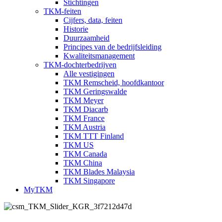
Stichtingen
TKM-feiten
Cijfers, data, feiten
Historie
Duurzaamheid
Principes van de bedrijfsleiding
Kwaliteitsmanagement
TKM-dochterbedrijven
Alle vestigingen
TKM Remscheid, hoofdkantoor
TKM Geringswalde
TKM Meyer
TKM Diacarb
TKM France
TKM Austria
TKM TTT Finland
TKM US
TKM Canada
TKM China
TKM Blades Malaysia
TKM Singapore
MyTKM