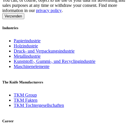
You can, of course, object to the use of your data for advertising and
sales purposes at any time or withdraw your consent. Find more
information in our
privacy policy
.
Industries
Papierindustrie
Holzindustrie
Druck- und Verpackungsindustrie
Metallindustrie
Kunststoff-, Gummi-, und Recyclingindustrie
Maschinenelemente
The Knife Manufacturers
TKM Group
TKM Fakten
TKM Tochtergesellschaften
Career