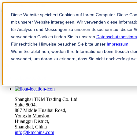
Diese Website speichert Cookies auf Ihrem Computer. Diese Co
mit unserer Website interagieren. Wir verwenden diese Informa
für Analysen und Messungen zu unseren Besuchern auf dieser W
verwendeten Cookies finden Sie in unseren
Datenschutzbestim
Für rechtliche Hinweise besuchen Sie bitte unser
Impressum
.
Wenn Sie ablehnen, werden Ihre Informationen beim Besuch diese
TKM 应用程序
verwendet, um daran zu erinnern, dass Sie nicht nachverfolgt w
zh
+86 021 6415 6771
Shanghai TKM Trading Co. Ltd.
Suite 8004,
887 Middle Huaihai Road,
Yongxin Mansion,
Huangpu District,
Shanghai, China
info@tkmchina.com