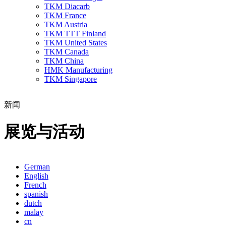
TKM Diacarb
TKM France
TKM Austria
TKM TTT Finland
TKM United States
TKM Canada
TKM China
HMK Manufacturing
TKM Singapore
新闻
展览与活动
German
English
French
spanish
dutch
malay
cn