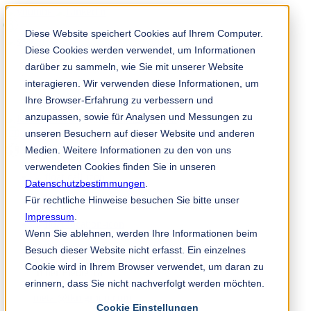
Diese Website speichert Cookies auf Ihrem Computer.
Diese Cookies werden verwendet, um Informationen
darüber zu sammeln, wie Sie mit unserer Website
interagieren. Wir verwenden diese Informationen, um
Ihre Browser-Erfahrung zu verbessern und
anzupassen, sowie für Analysen und Messungen zu
TKM 应用程序
unseren Besuchern auf dieser Website und anderen
zh
Medien. Weitere Informationen zu den von uns
verwendeten Cookies finden Sie in unseren
Datenschutzbestimmungen
.
Für rechtliche Hinweise besuchen Sie bitte unser
+49 2191 969 255
Impressum
.
Wenn Sie ablehnen, werden Ihre Informationen beim
TKM GmbH
Besuch dieser Website nicht erfasst. Ein einzelnes
Vertrieb Metallindustrie
Cookie wird in Ihrem Browser verwendet, um daran zu
In der Fleute 18
erinnern, dass Sie nicht nachverfolgt werden möchten.
42897 Remscheid
metal@tkmgroup.com
Cookie Einstellungen