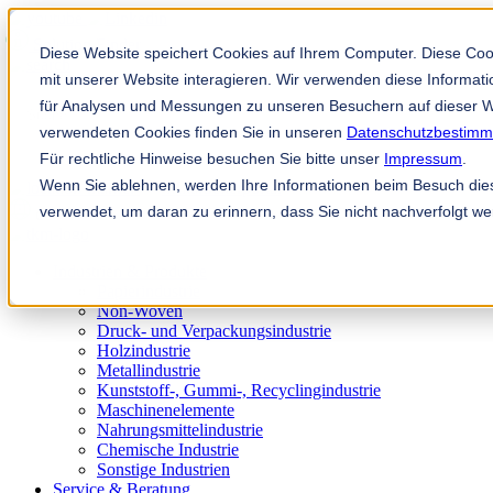
Solution Finder
Diese Website speichert Cookies auf Ihrem Computer. Diese Co
mit unserer Website interagieren. Wir verwenden diese Informa
für Analysen und Messungen zu unseren Besuchern auf dieser W
verwendeten Cookies finden Sie in unseren
Datenschutzbestim
Für rechtliche Hinweise besuchen Sie bitte unser
Impressum
.
Wenn Sie ablehnen, werden Ihre Informationen beim Besuch diese
Mitarbeiterportal
verwendet, um daran zu erinnern, dass Sie nicht nachverfolgt w
de
Industrien & Produkte
Papierindustrie
Non-Woven
Druck- und Verpackungsindustrie
Holzindustrie
Metallindustrie
Kunststoff-, Gummi-, Recyclingindustrie
Maschinenelemente
Nahrungsmittelindustrie
Chemische Industrie
Sonstige Industrien
Service & Beratung