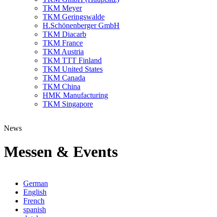
TKM Meyer
TKM Geringswalde
H.Schönenberger GmbH
TKM Diacarb
TKM France
TKM Austria
TKM TTT Finland
TKM United States
TKM Canada
TKM China
HMK Manufacturing
TKM Singapore
News
Messen & Events
German
English
French
spanish