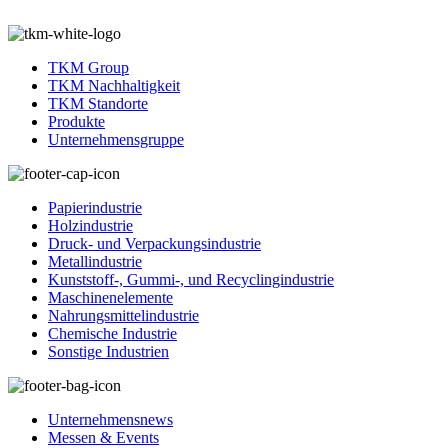
TKM Group
TKM Nachhaltigkeit
TKM Standorte
Produkte
Unternehmensgruppe
Papierindustrie
Holzindustrie
Druck- und Verpackungsindustrie
Metallindustrie
Kunststoff-, Gummi-, und Recyclingindustrie
Maschinenelemente
Nahrungsmittelindustrie
Chemische Industrie
Sonstige Industrien
Unternehmensnews
Messen & Events