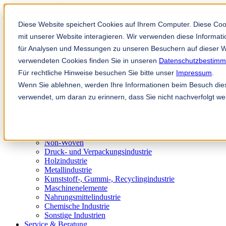
Solution Finder
Diese Website speichert Cookies auf Ihrem Computer. Diese Co
mit unserer Website interagieren. Wir verwenden diese Informa
für Analysen und Messungen zu unseren Besuchern auf dieser W
verwendeten Cookies finden Sie in unseren
Datenschutzbestim
Für rechtliche Hinweise besuchen Sie bitte unser
Impressum
.
Wenn Sie ablehnen, werden Ihre Informationen beim Besuch diese
Mitarbeiterportal
verwendet, um daran zu erinnern, dass Sie nicht nachverfolgt w
de
Industrien & Produkte
Papierindustrie
Non-Woven
Druck- und Verpackungsindustrie
Holzindustrie
Metallindustrie
Kunststoff-, Gummi-, Recyclingindustrie
Maschinenelemente
Nahrungsmittelindustrie
Chemische Industrie
Sonstige Industrien
Service & Beratung