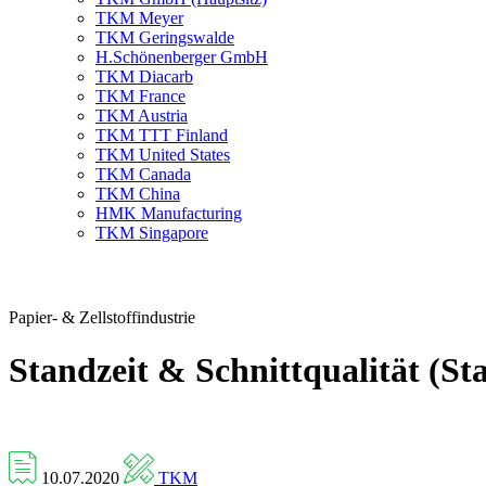
TKM Meyer
TKM Geringswalde
H.Schönenberger GmbH
TKM Diacarb
TKM France
TKM Austria
TKM TTT Finland
TKM United States
TKM Canada
TKM China
HMK Manufacturing
TKM Singapore
Papier- & Zellstoffindustrie
Standzeit & Schnittqualität (S
10.07.2020
TKM