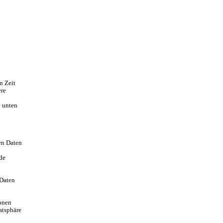
n Zeit
ere
e unten
en Daten
nde
 Daten
ionen
atsphäre