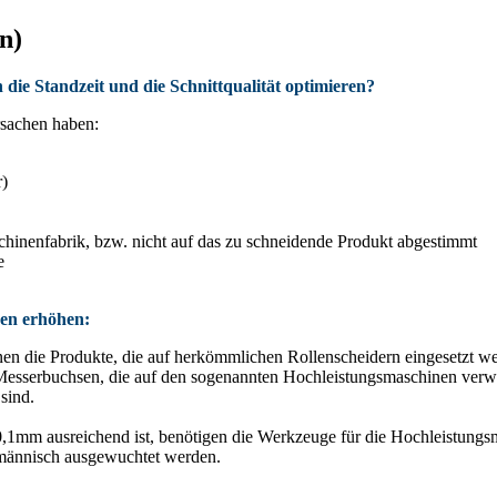
n)
ie Standzeit und die Schnittqualität optimieren?
rsachen haben:
r)
hinenfabrik, bzw. nicht auf das zu schneidende Produkt abgestimmt
me
sen erhöhen:
nen die Produkte, die auf herkömmlichen Rollenscheidern eingesetzt 
Messerbuchsen, die auf den sogenannten Hochleistungsmaschinen verwe
 sind.
,1mm ausreichend ist, benötigen die Werkzeuge für die Hochleistung
hmännisch ausgewuchtet werden.