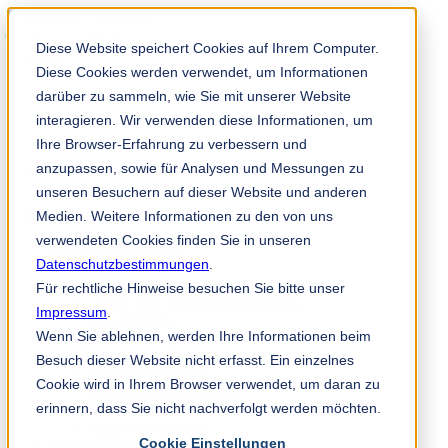
Solution Finder
Diese Website speichert Cookies auf Ihrem Computer.
Diese Cookies werden verwendet, um Informationen
darüber zu sammeln, wie Sie mit unserer Website
interagieren. Wir verwenden diese Informationen, um
Ihre Browser-Erfahrung zu verbessern und
anzupassen, sowie für Analysen und Messungen zu
Mitarbeiterportal
unseren Besuchern auf dieser Website und anderen
de
Medien. Weitere Informationen zu den von uns
verwendeten Cookies finden Sie in unseren
Industrien & Produkte
Datenschutzbestimmungen
Papierindustrie
.
Non-Woven
Für rechtliche Hinweise besuchen Sie bitte unser
Druck- und Verpackungsindustrie
Impressum
.
Holzindustrie
Wenn Sie ablehnen, werden Ihre Informationen beim
Metallindustrie
Kunststoff-, Gummi-, Recyclingindustrie
Besuch dieser Website nicht erfasst. Ein einzelnes
Maschinenelemente
Cookie wird in Ihrem Browser verwendet, um daran zu
Nahrungsmittelindustrie
erinnern, dass Sie nicht nachverfolgt werden möchten.
Chemische Industrie
Sonstige Industrien
Cookie Einstellungen
Service & Beratung