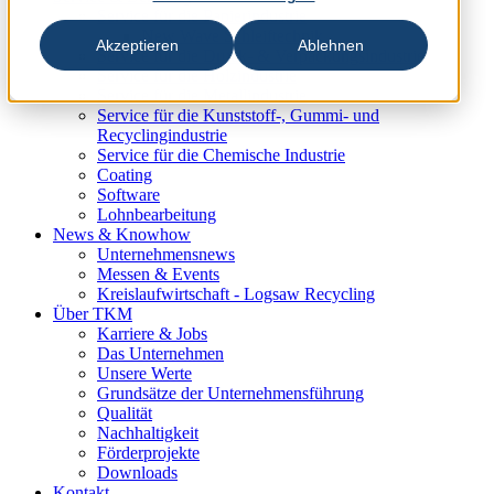
Service für die Papierindustrie
New Wave Schleiftechnik
Akzeptieren
Ablehnen
Service für die Druck- & Verpackungsindustrie
Service für die Holzindustrie
Service für die Metallindustrie
Service für die Kunststoff-, Gummi- und
Recyclingindustrie
Service für die Chemische Industrie
Coating
Software
Lohnbearbeitung
News & Knowhow
Unternehmensnews
Messen & Events
Kreislaufwirtschaft - Logsaw Recycling
Über TKM
Karriere & Jobs
Das Unternehmen
Unsere Werte
Grundsätze der Unternehmensführung
Qualität
Nachhaltigkeit
Förderprojekte
Downloads
Kontakt