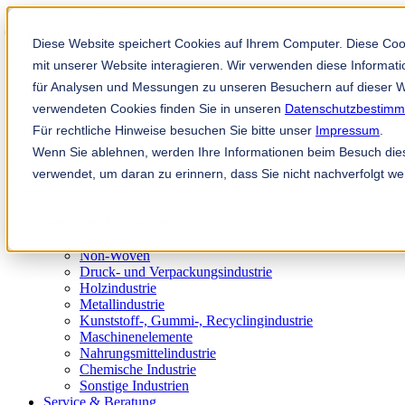
Solution Finder
Diese Website speichert Cookies auf Ihrem Computer. Diese Co
mit unserer Website interagieren. Wir verwenden diese Informa
für Analysen und Messungen zu unseren Besuchern auf dieser W
verwendeten Cookies finden Sie in unseren
Datenschutzbestim
Für rechtliche Hinweise besuchen Sie bitte unser
Impressum
.
Wenn Sie ablehnen, werden Ihre Informationen beim Besuch diese
Mitarbeiterportal
verwendet, um daran zu erinnern, dass Sie nicht nachverfolgt w
de
Industrien & Produkte
Papierindustrie
Non-Woven
Druck- und Verpackungsindustrie
Holzindustrie
Metallindustrie
Kunststoff-, Gummi-, Recyclingindustrie
Maschinenelemente
Nahrungsmittelindustrie
Chemische Industrie
Sonstige Industrien
Service & Beratung