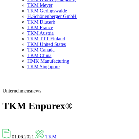
TKM Meyer
TKM Geringswalde
H.Schönenberger GmbH
TKM Diacarb
TKM France
TKM Austria
TKM TTT Finland
TKM United States
TKM Canada
TKM China
HMK Manufacturing
TKM Singapore
Unternehmensnews
TKM Enpurex®
01.06.2021
TKM