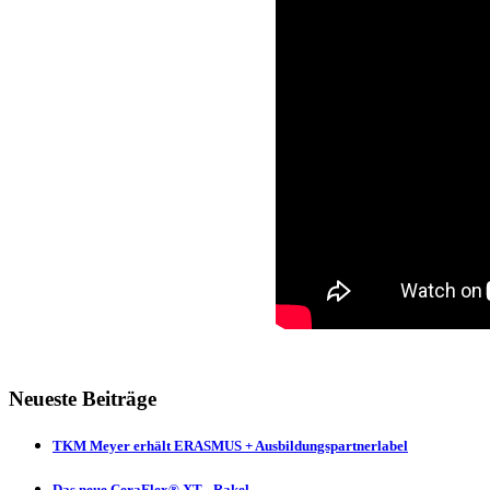
Neueste Beiträge
TKM Meyer erhält ERASMUS + Ausbildungspartnerlabel
Das neue CeraFlex® XT - Rakel