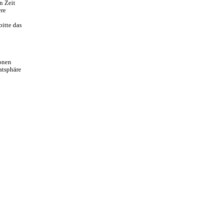
n Zeit
ere
bitte das
ionen
atsphäre