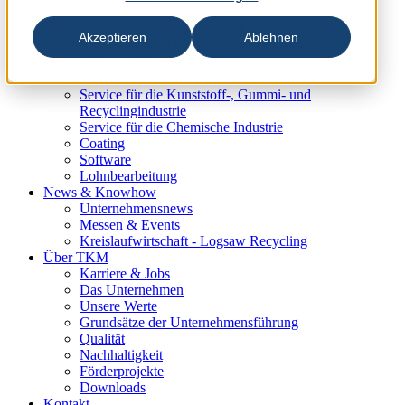
Service für die Papierindustrie
New Wave Schleiftechnik
Akzeptieren
Ablehnen
Service für die Druck- & Verpackungsindustrie
Service für die Holzindustrie
Service für die Metallindustrie
Service für die Kunststoff-, Gummi- und
Recyclingindustrie
Service für die Chemische Industrie
Coating
Software
Lohnbearbeitung
News & Knowhow
Unternehmensnews
Messen & Events
Kreislaufwirtschaft - Logsaw Recycling
Über TKM
Karriere & Jobs
Das Unternehmen
Unsere Werte
Grundsätze der Unternehmensführung
Qualität
Nachhaltigkeit
Förderprojekte
Downloads
Kontakt