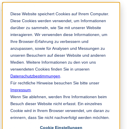
Solution Finder
Diese Website speichert Cookies auf Ihrem Computer.
Diese Cookies werden verwendet, um Informationen
darüber zu sammeln, wie Sie mit unserer Website
interagieren. Wir verwenden diese Informationen, um
Ihre Browser-Erfahrung zu verbessern und
anzupassen, sowie für Analysen und Messungen zu
Mitarbeiterportal
unseren Besuchern auf dieser Website und anderen
de
Medien. Weitere Informationen zu den von uns
verwendeten Cookies finden Sie in unseren
Industrien & Produkte
Datenschutzbestimmungen
Papierindustrie
.
Non-Woven
Für rechtliche Hinweise besuchen Sie bitte unser
Druck- und Verpackungsindustrie
Impressum
.
Holzindustrie
Wenn Sie ablehnen, werden Ihre Informationen beim
Metallindustrie
Kunststoff-, Gummi-, Recyclingindustrie
Besuch dieser Website nicht erfasst. Ein einzelnes
Maschinenelemente
Cookie wird in Ihrem Browser verwendet, um daran zu
Nahrungsmittelindustrie
erinnern, dass Sie nicht nachverfolgt werden möchten.
Chemische Industrie
Sonstige Industrien
Cookie Einstellungen
Service & Beratung