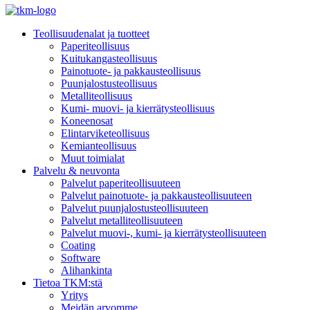
Teollisuudenalat ja tuotteet
Paperiteollisuus
Kuitukangasteollisuus
Painotuote- ja pakkausteollisuus
Puunjalostusteollisuus
Metalliteollisuus
Kumi- muovi- ja kierrätysteollisuus
Koneenosat
Elintarviketeollisuus
Kemianteollisuus
Muut toimialat
Palvelu & neuvonta
Palvelut paperiteollisuuteen
Palvelut painotuote- ja pakkausteollisuuteen
Palvelut puunjalostusteollisuuteen
Palvelut metalliteollisuuteen
Palvelut muovi-, kumi- ja kierrätysteollisuuteen
Coating
Software
Alihankinta
Tietoa TKM:stä
Yritys
Meidän arvomme