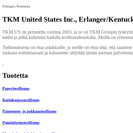
Erlanger, Kentucky
TKM United States Inc., Erlanger/Kentuc
TKM US on perustettu vuonna 2003, ja se on TKM Groupin tytäryhtiö. 
taidot ja pitkä kokemus kaikilta teollisuudenaloilta. Meillä on erinom
Tutkimuksesta on etua asiakkaille, ja meille on etua siitä, että saamm
mukana toiminnassasi ja haluamme säilyttää tämän aseman palvelemal
Tuotetta
Paperiteollisuus
Kuitukangasteollisuus
Painotuote- ja pakkausteollisuus
Puunjalostusteollisuus