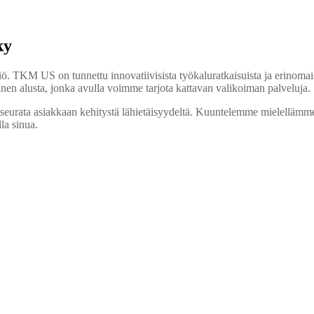
ky
TKM US on tunnettu innovatiivisista työkaluratkaisuista ja erinomaise
ainen alusta, jonka avulla voimme tarjota kattavan valikoiman palveluja.
e seurata asiakkaan kehitystä lähietäisyydeltä. Kuuntelemme mielellämme s
la sinua.