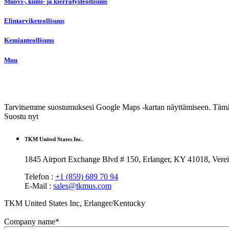
Muovi-, kumi- ja kierrätysteollisuus
Elintarviketeollisuus
Kemianteollisuus
Muu
Tarvitsemme suostumuksesi Google Maps -kartan näyttämiseen. Tämän sisä
Suostu nyt
TKM United States Inc.
1845 Airport Exchange Blvd # 150, Erlanger, KY 41018, Verei
Telefon :
+1 (859) 689 70 94
E-Mail :
sales@tkmus.com
TKM United States Inc, Erlanger/Kentucky
Company name
*