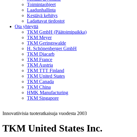
Toimintaohjeet
Laadunhallinta
Kestävä kehitys
Ladattavat tiedostot
Ota yhteyttä
TKM GmbH (Päätoimipaikka)
TKM Meyer
TKM Geringswalde
H. Schönenberger GmbH
TKM Diacarb
TKM France
TKM Austria
TKM TTT Finland
TKM United States
TKM Canada
TKM China
HMK Manufacturing
TKM Singapore
Innovatiivisia tuoteratkaisuja vuodesta 2003
TKM United States Inc.