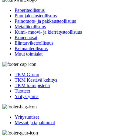
Paperiteollisuus
Puunjalostusteollisuus
Painotuote- ja pakkausteollisuus
Metalliteollisuus
Kumi- muovi- ja kierrätysteollisuus
Koneenosat
Elintarviketeollisuus
Kemianteollisuus
Muut toimialat
TKM Group
TKM Kestävä kehitys
TKM toimipistettä
Tuotteet
Yritysryhmä
Yritysuutiset
Messut ja tapahtumat