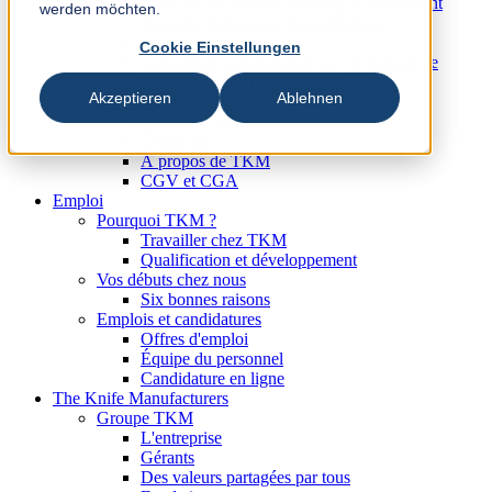
Entretien, réparation, affûtage et revêtement
werden möchten.
Conseils, formations et conférences
Sous-traitance
Cookie Einstellungen
Logiciel de conception d'outil et logiciel de
construction d'arbre CASKA
Akzeptieren
Ablehnen
Médias et informations
Catalogue de nos produits
Certificats
Á propos de TKM
CGV et CGA
Emploi
Pourquoi TKM ?
Travailler chez TKM
Qualification et développement
Vos débuts chez nous
Six bonnes raisons
Emplois et candidatures
Offres d'emploi
Équipe du personnel
Candidature en ligne
The Knife Manufacturers
Groupe TKM
L'entreprise
Gérants
Des valeurs partagées par tous