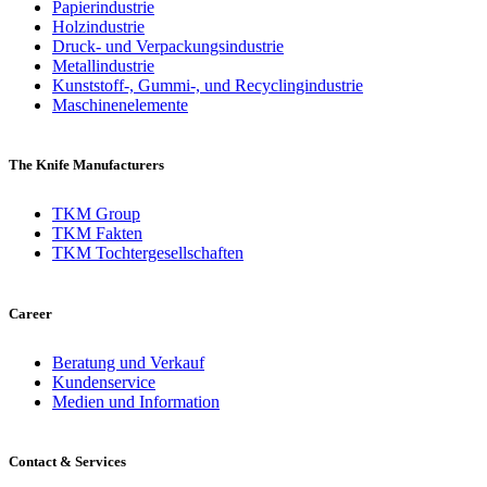
Papierindustrie
Holzindustrie
Druck- und Verpackungsindustrie
Metallindustrie
Kunststoff-, Gummi-, und Recyclingindustrie
Maschinenelemente
The Knife Manufacturers
TKM Group
TKM Fakten
TKM Tochtergesellschaften
Career
Beratung und Verkauf
Kundenservice
Medien und Information
Contact & Services