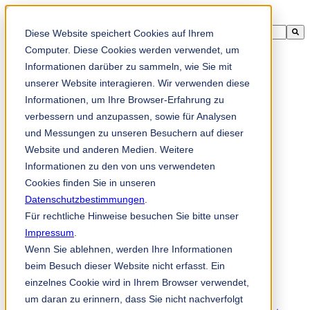
Il s'agit d'un champ de recherche auquel est associée une fonctionnali
Diese Website speichert Cookies auf Ihrem
Il n'y a aucune suggestion car le champ de recherche est vide
Computer. Diese Cookies werden verwendet, um
Informationen darüber zu sammeln, wie Sie mit
unserer Website interagieren. Wir verwenden diese
Informationen, um Ihre Browser-Erfahrung zu
fr
verbessern und anzupassen, sowie für Analysen
und Messungen zu unseren Besuchern auf dieser
Website und anderen Medien. Weitere
Nouveautés & presse
Nouveautés
Informationen zu den von uns verwendeten
Nouveautés produits
Cookies finden Sie in unseren
Actualités de la société
Datenschutzbestimmungen
Salons professionnels et événements
.
Événements 2020
Für rechtliche Hinweise besuchen Sie bitte unser
Événements 2021
Impressum
.
Presse
Wenn Sie ablehnen, werden Ihre Informationen
Interlocuteurs
Contact & Services
beim Besuch dieser Website nicht erfasst. Ein
Conseils et vente
einzelnes Cookie wird in Ihrem Browser verwendet,
Votre interlocuteur direct
um daran zu erinnern, dass Sie nicht nachverfolgt
Service après-vente