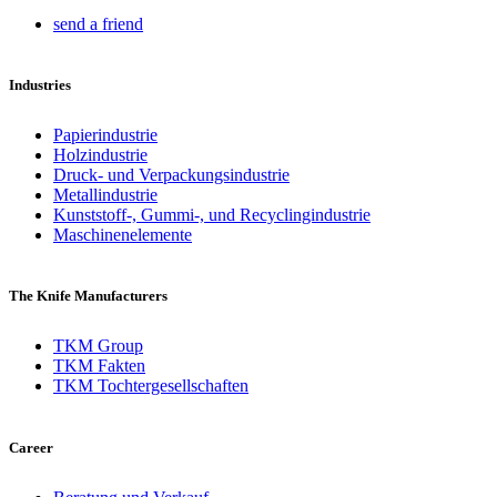
send a friend
Industries
Papierindustrie
Holzindustrie
Druck- und Verpackungsindustrie
Metallindustrie
Kunststoff-, Gummi-, und Recyclingindustrie
Maschinenelemente
The Knife Manufacturers
TKM Group
TKM Fakten
TKM Tochtergesellschaften
Career