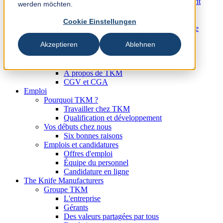
Entretien, réparation, affûtage et revêtement
werden möchten.
Conseils, formations et conférences
Sous-traitance
Cookie Einstellungen
Logiciel de conception d'outil et logiciel de
construction d'arbre CASKA
Akzeptieren
Ablehnen
Médias et informations
Catalogue de nos produits
Certificats
Á propos de TKM
CGV et CGA
Emploi
Pourquoi TKM ?
Travailler chez TKM
Qualification et développement
Vos débuts chez nous
Six bonnes raisons
Emplois et candidatures
Offres d'emploi
Équipe du personnel
Candidature en ligne
The Knife Manufacturers
Groupe TKM
L'entreprise
Gérants
Des valeurs partagées par tous