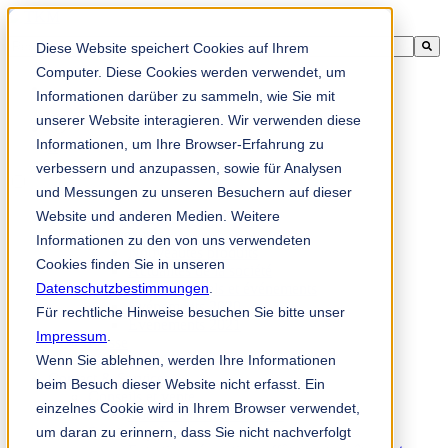
Il s'agit d'un champ de recherche auquel est associée une fonctionnali
Diese Website speichert Cookies auf Ihrem
Il n'y a aucune suggestion car le champ de recherche est vide
Computer. Diese Cookies werden verwendet, um
Informationen darüber zu sammeln, wie Sie mit
unserer Website interagieren. Wir verwenden diese
Informationen, um Ihre Browser-Erfahrung zu
fr
verbessern und anzupassen, sowie für Analysen
und Messungen zu unseren Besuchern auf dieser
Website und anderen Medien. Weitere
Nouveautés & presse
Nouveautés
Informationen zu den von uns verwendeten
Nouveautés produits
Cookies finden Sie in unseren
Actualités de la société
Datenschutzbestimmungen
Salons professionnels et événements
.
Événements 2020
Für rechtliche Hinweise besuchen Sie bitte unser
Événements 2021
Impressum
.
Presse
Wenn Sie ablehnen, werden Ihre Informationen
Interlocuteurs
Contact & Services
beim Besuch dieser Website nicht erfasst. Ein
Conseils et vente
einzelnes Cookie wird in Ihrem Browser verwendet,
Votre interlocuteur direct
um daran zu erinnern, dass Sie nicht nachverfolgt
Service après-vente