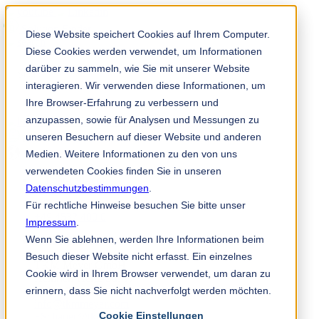
Solution Finder
Diese Website speichert Cookies auf Ihrem Computer.
Diese Cookies werden verwendet, um Informationen
darüber zu sammeln, wie Sie mit unserer Website
interagieren. Wir verwenden diese Informationen, um
Ihre Browser-Erfahrung zu verbessern und
anzupassen, sowie für Analysen und Messungen zu
Mitarbeiterportal
unseren Besuchern auf dieser Website und anderen
de
Medien. Weitere Informationen zu den von uns
verwendeten Cookies finden Sie in unseren
Datenschutzbestimmungen
.
+49 171 75 30 68 2
Für rechtliche Hinweise besuchen Sie bitte unser
+49 4532 400 0
Impressum
.
Wenn Sie ablehnen, werden Ihre Informationen beim
Besuch dieser Website nicht erfasst. Ein einzelnes
TKM Meyer GmbH
Cookie wird in Ihrem Browser verwendet, um daran zu
Heinrich-Hertz-Str. 17
erinnern, dass Sie nicht nachverfolgt werden möchten.
22941 Bargteheide
info@tkmmeyer.com
Cookie Einstellungen
FSchauer@tkmmeyer.com