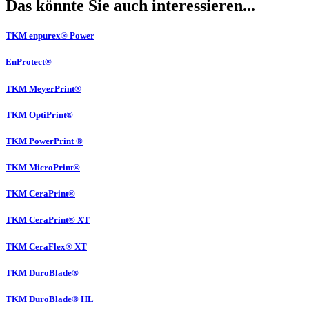
Das könnte Sie auch interessieren...
TKM enpurex® Power
EnProtect®
TKM MeyerPrint®
TKM OptiPrint®
TKM PowerPrint ®
TKM MicroPrint®
TKM CeraPrint®
TKM CeraPrint® XT
TKM CeraFlex® XT
TKM DuroBlade®
TKM DuroBlade® HL