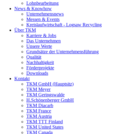
Lohnbearbeitung
News & Knowhow
Unternehmensnews
Messen & Events
Kreislaufwirtschaft - Logsaw Recycling
Über TKM
Karriere & Jobs
Das Unternehmen
Unsere Werte
Grundsätze der Unternehmensführung
Qualität
Nachhaltigkeit
Förderprojekte
Downloads
Kontakt
TKM GmbH (Hauptsitz)
TKM Meyer
TKM Geringswalde
H.Schönenberger GmbH
TKM Diacarb
TKM France
TKM Austria
TKM TTT Finland
TKM United States
TKM Canada