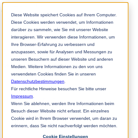
Solution Finder
Diese Website speichert Cookies auf Ihrem Computer.
Diese Cookies werden verwendet, um Informationen
darüber zu sammeln, wie Sie mit unserer Website
interagieren. Wir verwenden diese Informationen, um
Ihre Browser-Erfahrung zu verbessern und
anzupassen, sowie für Analysen und Messungen zu
Mitarbeiterportal
unseren Besuchern auf dieser Website und anderen
de
Medien. Weitere Informationen zu den von uns
verwendeten Cookies finden Sie in unseren
Datenschutzbestimmungen
.
+49 4532 400 0
Für rechtliche Hinweise besuchen Sie bitte unser
Impressum
.
Wenn Sie ablehnen, werden Ihre Informationen beim
TKM Meyer GmbH
Besuch dieser Website nicht erfasst. Ein einzelnes
Heinrich-Hertz-Str.17
Cookie wird in Ihrem Browser verwendet, um daran zu
22941 Bargteheide
erinnern, dass Sie nicht nachverfolgt werden möchten.
info@tkmmeyer.com
Cookie Einstellungen