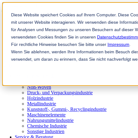
Solution Finder
Diese Website speichert Cookies auf Ihrem Computer. Diese Co
mit unserer Website interagieren. Wir verwenden diese Informa
für Analysen und Messungen zu unseren Besuchern auf dieser W
verwendeten Cookies finden Sie in unseren
Datenschutzbestim
Für rechtliche Hinweise besuchen Sie bitte unser
Impressum
.
Wenn Sie ablehnen, werden Ihre Informationen beim Besuch diese
Mitarbeiterportal
verwendet, um daran zu erinnern, dass Sie nicht nachverfolgt w
de
Industrien & Produkte
Papierindustrie
Non-Woven
Druck- und Verpackungsindustrie
Holzindustrie
Metallindustrie
Kunststoff-, Gummi-, Recyclingindustrie
Maschinenelemente
Nahrungsmittelindustrie
Chemische Industrie
Sonstige Industrien
Service & Beratung