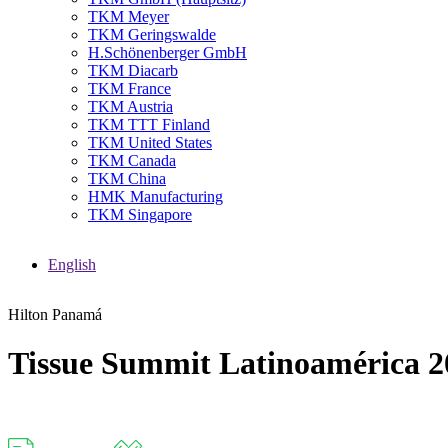
TKM Meyer
TKM Geringswalde
H.Schönenberger GmbH
TKM Diacarb
TKM France
TKM Austria
TKM TTT Finland
TKM United States
TKM Canada
TKM China
HMK Manufacturing
TKM Singapore
English
Hilton Panamá
Tissue Summit Latinoamérica 2