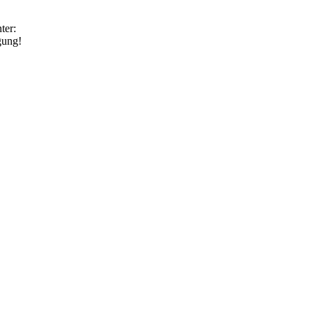
ter:
gung!